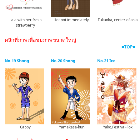
Lala with her fresh
Hot pot immediately.
Fukuoka, center of asia
strawberry
คลิกที่ภาพเพื่อชมภาพขนาดใหญ่
■TOP■
No.19 Shong
No.20 Shong
No.21 Ice
Cappy
Yamakasa-kun
Yako,Festival-Fox