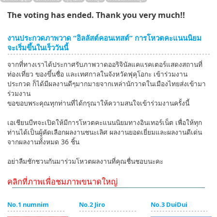
The voting has ended. Thank you very much!!
English
ภาษาไทย
งานประกวดภาพวาด “อิลลัสต์คอนเทสต์” การโหวตคะแนนนิยม
จะเริ่มขึ้นในเร็ววันนี้
tiéng Viêt
จากที่ทางเราได้ประกาศรับภาพวาดออริจินัลแคแรคเตอร์แสดงสถานที่
ท่องเที่ยว ของขึ้นชื่อ และเทศกาลในจังหวัดฟุคุโอกะ เข้าร่วมงาน
Bahasa Indonesia
ประกวด ก็ได้มีผลงานดีๆมากมายจากเหล่านักวาดในเมืองไทยส่งเข้ามา
ร่วมงาน
ขอขอบพระคุณทุกท่านที่ได้กรุณาให้ความสนใจเข้าร่วมงานครั้งนี้
เอเชียนบีทจะเปิดให้มีการโหวตคะแนนนิยมทางอินเทอร์เน็ต เพื่อให้ทุก
ท่านได้เป็นผู้คัดเลือกผลงานชนะเลิศ ผลงานยอดเยี่ยมและผลงานดีเด่น
จากผลงานทั้งหมด 36 ชิ้น
อย่าลืมชักชวนกันมาร่วมโหวตผลงานที่คุณชื่นชอบนะคะ
คลิกที่ภาพเพื่อชมภาพขนาดใหญ่
No.1 numnim
No.2 Jiro
No.3 DuiDui