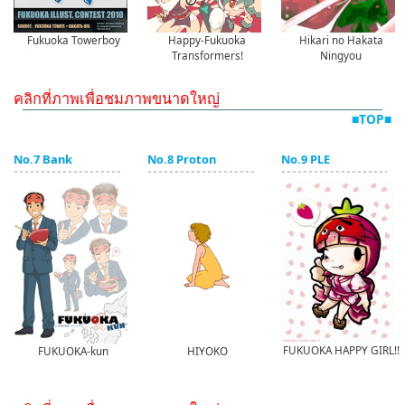
Fukuoka Towerboy
Happy-Fukuoka
Hikari no Hakata
Transformers!
Ningyou
คลิกที่ภาพเพื่อชมภาพขนาดใหญ่
■TOP■
No.7 Bank
No.8 Proton
No.9 PLE
FUKUOKA HAPPY GIRL!!
FUKUOKA-kun
HIYOKO