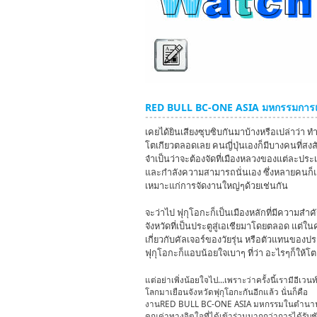
RED BULL BC-ONE ASIA มหกรรมการแข
เคยได้ยินเสียงซุบซิบกันมาบ้างหรือเปล่าว่า 
โตเกียวตลอดเลย คนญี่ปุ่นเองก็มีบางคนที่สงสัยเ
จำเป็นว่าจะต้องจัดที่เมืองหลวงของแต่ละประเท
และกำลังความสามารถนั่นเอง ซึ่งหลายคนก็แอบรู
เหมาะแก่การจัดงานใหญ่ๆด้วยเช่นกัน
จะว่าไป ฟุกุโอกะก็เป็นเมืองหลักที่มีความสำคั
จังหวัดที่เป็นประตูสู่เอเชียมาโดยตลอด แต่ใ
เกี่ยวกับคัลเจอร์ของวัยรุ่น หรือตัวแทนของปร
ฟุกุโอกะก็แอบน้อยใจเบาๆ ที่ว่า อะไรๆก็ให้โ
แต่อย่าเพิ่งน้อยใจไป...เพราะว่าครั้งนี้เรามีอีเวนท
โลกมาเยือนจังหวัดฟุกุโอกะกันอีกแล้ว นั่นก็คือ
งานRED BULL BC-ONE ASIA มหกรรมในตำนานท
คุณค่าทางจิตใจที่ได้เข้าร่วมมากกว่าการได้รับ