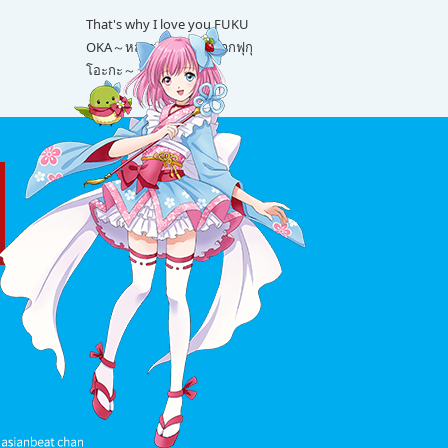
That's why I love you FUKU
OKA～หลายเรื่องน่ารักจากฟุกุ
โอะกะ～