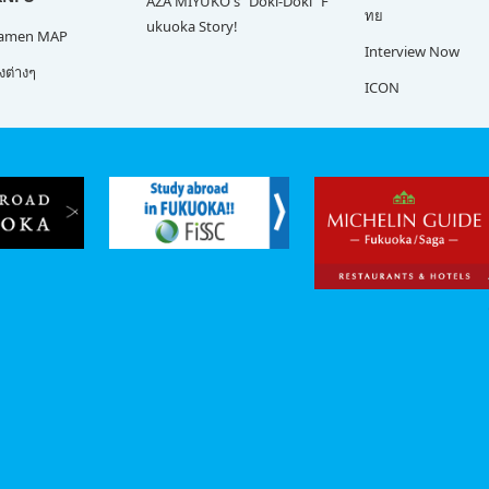
AZA MIYUKO's "Doki-Doki" F
ทย
ukuoka Story!
Ramen MAP
Interview Now
ต่างๆ
ICON