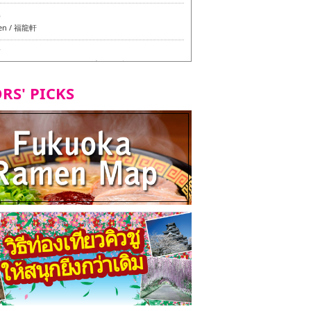
6
en / 福龍軒
7
azu สาขาหลักฮากาตะ - ทัวร์ชิมเมนูวีแกนและมังสวิรัติ
ุโอกะ -
RS' PICKS
7
ูวีแกนและมังสวิรัติในเมืองฟุกุโอกะ
2
d Daimyo - ทัวร์ชิมเมนูวีแกนและมังสวิรัติในเมืองฟุกุโอ
8
ken Orio Honsha Udon-ten / 東筑軒 折尾本社うどん店
7
hi Shokudo / 丸好食堂