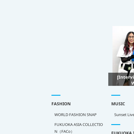
[Interv
W
FASHION
MUSIC
WORLD FASHION SNAP
Sunset Liv
FUKUOKA ASIA COLLECTIO
N（FACo）
FUKUOKA 