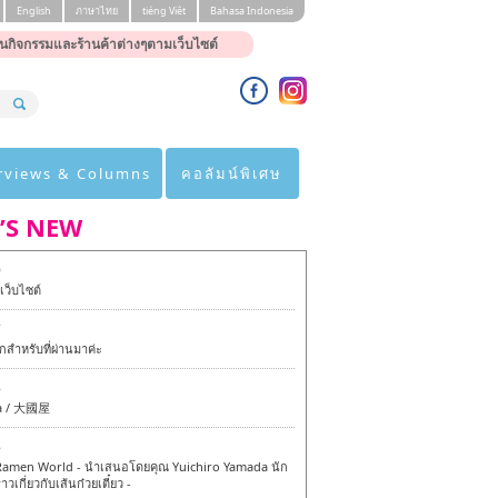
English
ภาษาไทย
tiéng Viêt
Bahasa Indonesia
นกิจกรรมและร้านค้าต่างๆตามเว็บไซต์
rviews & Columns
คอลัมน์พิเศษ
’S NEW
0
ว็บไซต์
7
สำหรับที่ผ่านมาค่ะ
6
a / 大國屋
6
amen World - นำเสนอโดยคุณ Yuichiro Yamada นัก
าวเกี่ยวกับเส้นก๋วยเตี๋ยว -