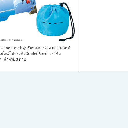
announced! ลุ้นรับของรางวัลจาก "เกิดใหม่
ป็นสไลม์ไปซะแล้ว Scarlet Bond เวอร์ชั่น
" สำหรับ 3 ท่าน