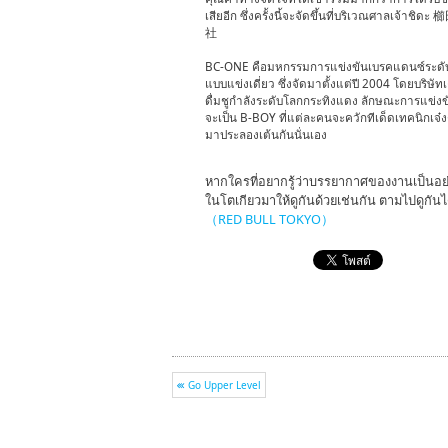
เสียอีก ซึ่งครั้งนี้จะจัดขึ้นที่บริเวณศาลเจ้าชิด
社
BC-ONE คือมหกรรมการแข่งขันเบรคแดนซ์ระดั
แบบแข่งเดี่ยว ซึ่งจัดมาตั้งแต่ปี 2004 โดยบริษัทเ
ดื่มชูกำลังระดับโลกกระทิงแดง ลักษณะการแข่งข
จะเป็น B-BOY ที่แต่ละคนจะควักทีเด็ดเทคนิกเจ๋
มาประลองเต้นกันนั่นเอง
หากใครที่อยากรู้ว่าบรรยากาศของงานเป็นอย่า
ในโตเกียวมาให้ดูกันด้วยเช่นกัน ตามไปดูกันได้ท
（RED BULL TOKYO）
Go Upper Level