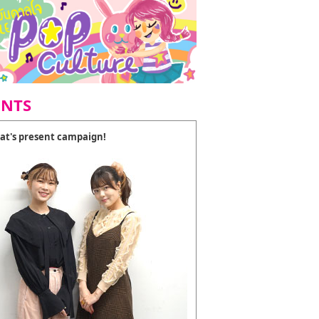
ENTS
at's present campaign!