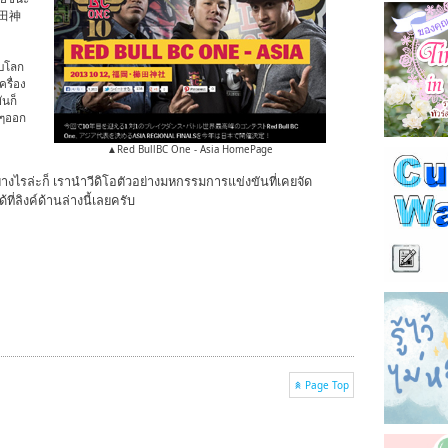
ะ 櫛田神
บโลก
ครื่อง
ันก็
งๆออก
▲Red BullBC One - Asia HomePage
งไรล่ะก็ เรานำวีดิโอตัวอย่างมหกรรมการแข่งขันที่เคยจัด
ี่ลิงค์ด้านล่างนี้เลยครับ
Page Top