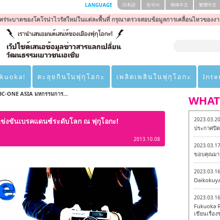
LANGUAGE
日本語
한국어
簡体中文
繁體中文
ร่ระบาดของโคโรน่าไวรัสใหม่ในแต่ละพื้นที่ กรุณาตรวจสอบข้อมูลการเคลื่อนไหวของงา
ukuoka!
ตะลุยกินในฟุกุโอกะ
เพลิดเพลินในฟุกุโอกะ
Inte
BC-ONE ASIA มหกรรมการ...
WHAT
2023.03.2
งขันเบรคแดนซ์ระดับโลก ณ ฟุกุโอกะ!
ประกาศปิดเ
2013.10.08
2023.03.1
ขอบคุณมาก
2023.03.1
Daikokuy
2023.03.1
Fukuoka R
เขียนเรื่องร