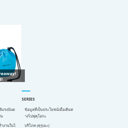
iveaway!
d!
SERIES
ด้แรงบันด
ข้อมูลที่เป็นประโยชน์เมื่อเดินท
่น
างไปฟุคุโอกะ
ี่ทำงานในไ
บริโภค (คุรุเมะ)