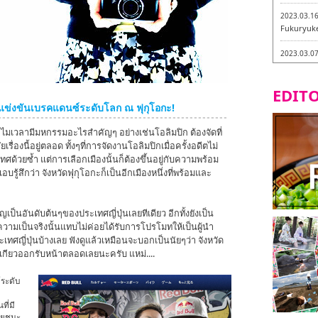
2023.03.1
Fukuryuk
2023.03.0
Isogiyokar
ในเมืองฟุก
EDITO
2023.03.0
่งขันเบรคแดนซ์ระดับโลก ณ ฟุกุโอกะ!
ทัวร์ชิมเมน
ทำไมเวลามีมหกรรมอะไรสำคัญๆ อย่างเช่นโอลิมปิก ต้องจัดที่
2023.03.0
รื่องนี้อยู่ตลอด ทั้งๆที่การจัดงานโอลิมปิกเมื่อครั้งอดีตไม่
little stan
ศด้วยซ้ำ แต่การเลือกเมืองนั้นก็ต้องขึ้นอยู่กับความพร้อม
กะ -
้สึกว่า จังหวัดฟุกุโอกะก็เป็นอีกเมืองหนึ่งที่พร้อมและ
2023.02.2
Tochiku
ญเป็นอันดับต้นๆของประเทศญี่ปุ่นเลยทีเดียว อีกทั้งยังเป็น
นความเป็นจริงนั้นแทบไม่ค่อยได้รับการโปรโมทให้เป็นผู้นำ
2023.02.2
Maruyos
ะเทศญี่ปุ่นบ้างเลย ฟังดูแล้วเหมือนจะบอกเป็นนัยๆว่า จังหวัด
ตเกียวออกรับหน้าตลอดเลยนะครับ แหม่....
์ระดับ
ี่มี
ชัยชนะ