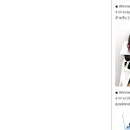
◆ Winner
จากวง ค
สำหรับ 2
◆ Winner
จากวง O
คุณMind