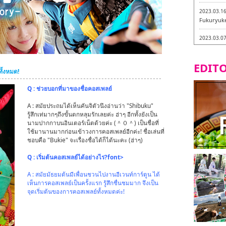
2023.03.1
Fukuryuk
2023.03.0
Isogiyokar
ในเมืองฟุก
EDITO
ทั้งหมด!
2023.03.0
ทัวร์ชิมเมน
Q : ช่วยบอกที่มาของชื่อคอสเพลย์
2023.03.0
A : สมัยประถมได้เห็นคันจิตัวนึงอ่านว่า "Shibuku"
little stan
รู้สึกเท่มากๆถึงขั้นตกหลุมรักเลยค่ะ ฮ่าๆ อีกทั้งยังเป็น
กะ -
นามปากกาบนอินเตอร์เน็ตด้วยค่ะ (＾０＾) เป็นชื่อที่
ใช้มานานมากก่อนเข้าวงการคอสเพลย์อีกค่ะ! ชื่อเล่นที่
2023.02.2
ชอบคือ "Bukie" จะเรื่องชื่อได้ก็ได้นะคะ (ฮ่าๆ)
Tochiku
Q : เริ่มต้นคอสเพลย์ได้อย่างไร?font>
2023.02.2
Maruyos
A : สมัยมัธยมต้นมีเพื่อนชวนไปงานอีเวนท์การ์ตูน ได้
เห็นการคอสเพลย์เป็นครั้งแรก รู้สึกชื่นชมมาก จึงเป็น
จุดเริ่มต้นของการคอสเพลย์ทั้งหมดค่ะ!