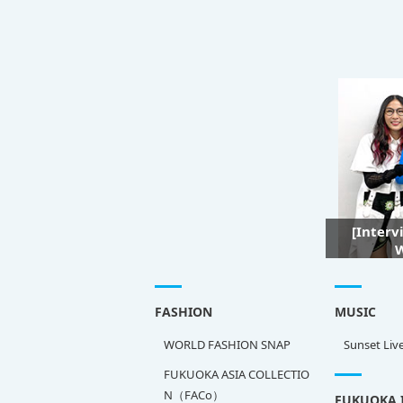
[Interv
W
FASHION
MUSIC
WORLD FASHION SNAP
Sunset Liv
FUKUOKA ASIA COLLECTIO
N（FACo）
FUKUOKA 