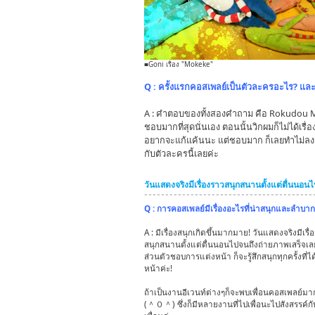
■Goni เรื่อง "Mokeke"
Q : ครั้งแรกคอสเพลย์เป็นตัวละครอะไร? และ
A : คำตอบของทั้งสองคำถาม คือ Rokudou Muk
ชอบมากที่สุดนั่นเอง ตอนนั้นวิกผมก็ไม่ได้เรื
อยากจะแก้แค้นนะ แต่ชอบมาก ก็เลยทำไม่ลงค
กับตัวละครนี้เลยค่ะ
วันแสดงจริงมีเรื่องราวสนุกสนานตั้งแต่ตื่นนอน
Q : การคอสเพลย์มีเรื่องอะไรที่น่าสนุกและลำบาก
A : มีเรื่องสนุกเกิดขึ้นมากมาย! วันแสดงจริงมีเรื
สนุกสนานตั้งแต่ตื่นนอนไปจนถึงถ่ายภาพเสร็จเล
ส่วนตัวชอบการแต่งหน้า ก็จะรู้สึกสนุกทุกครั้งที่ไ
หน้าค่ะ!
ถ้าเป็นงานอีเวนท์ต่างๆก็จะพบเพื่อนคอสเพลย์ม
(＾０＾) ซึ่งก็มีหลายงานที่ไปเพื่อนะไปสังสรรค์กั