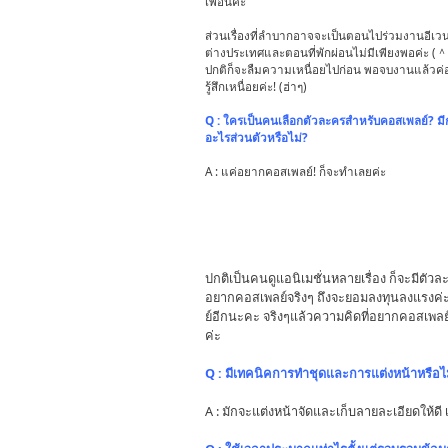
เพื่อนค่ะ
ส่วนเรื่องที่ลำบากอาจจะเป็นตอนไปร่วมงานอีเวนท
ต่างประเทศและตอนที่พักผ่อนไม่มีเพียงพอค่ะ 
ปกติก็จะลืมความเหนื่อยไปก่อน พอจบงานแล้วค่
รู้สึกเหนื่อยค่ะ! (ฮ่าๆ)
Q : ใครเป็นคนเลือกตัวละครสำหรับคอสเพลย์? ม
อะไรส่วนตัวหรือไม่?
A : แค่อยากคอสเพลย์! ก็จะทำเลยค่ะ
ปกติเป็นคนดูแอนิเมชั่นหลายเรื่อง ก็จะมีตัวละ
อยากคอสเพลย์จริงๆ ถึงจะยอมลงทุนลงแรงค่
ย์อีกนะคะ จริงๆแล้วความคิดที่อยากคอสเพลย์จ
ค่ะ
Q : มีเทคนิคการทำชุดและการแต่งหน้าหรือไม
A : มักจะแต่งหน้าจัดและเก็บลายละเอียดให้ดี