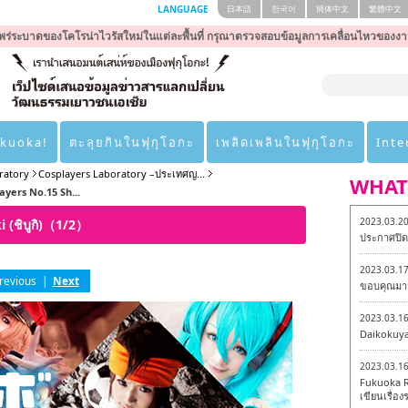
LANGUAGE
日本語
한국어
簡体中文
繁體中文
ร่ระบาดของโคโรน่าไวรัสใหม่ในแต่ละพื้นที่ กรุณาตรวจสอบข้อมูลการเคลื่อนไหวของงา
ukuoka!
ตะลุยกินในฟุกุโอกะ
เพลิดเพลินในฟุกุโอกะ
Inte
ratory
Cosplayers Laboratory –ประเทศญ...
WHAT
ayers No.15 Sh...
2023.03.2
 (ชิบูกิ)（1/2）
ประกาศปิดเ
2023.03.1
revious
|
Next
ขอบคุณมาก
2023.03.1
Daikokuy
2023.03.1
Fukuoka R
เขียนเรื่องร