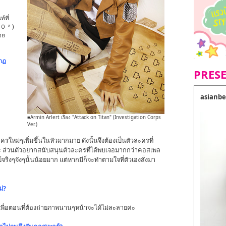
์ที่
(＾０＾)
อย
ีกฏ
PRES
asianbe
■Armin Arlert เรื่อง "Attack on Titan" (Investigation Corps
Ver.)
ครใหม่ๆเพิ่มขึ้นในหัวมากมาย ดังนั้นจึงต้องเป็นตัวละครที่
ะ ส่วนตัวอยากสนับสนุนตัวละครที่ได้พบเจอมากกว่าคอสเพล
ริงๆจังๆนั้นน้อยมาก แต่หากมีก็จะทำตามใจที่ตัวเองสั่งมา
่?
 เพื่อตอนที่ต้องถ่ายภาพนานๆหน้าจะได้ไม่ละลายค่ะ