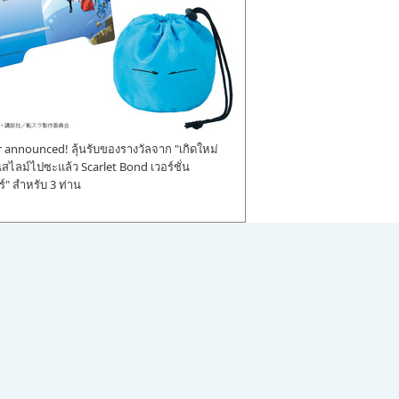
announced! ลุ้นรับของรางวัลจาก "เกิดใหม่
ป็นสไลม์ไปซะแล้ว Scarlet Bond เวอร์ชั่น
" สำหรับ 3 ท่าน