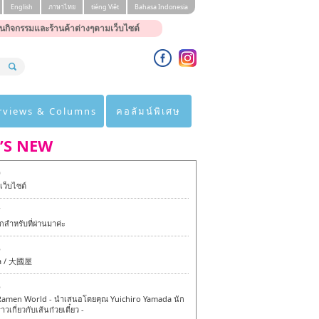
English
ภาษาไทย
tiéng Viêt
Bahasa Indonesia
นกิจกรรมและร้านค้าต่างๆตามเว็บไซต์
rviews & Columns
คอลัมน์พิเศษ
’S NEW
0
ว็บไซต์
7
สำหรับที่ผ่านมาค่ะ
6
a / 大國屋
6
amen World - นำเสนอโดยคุณ Yuichiro Yamada นัก
าวเกี่ยวกับเส้นก๋วยเตี๋ยว -