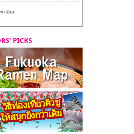
6
en / 福龍軒
7
azu สาขาหลักฮากาตะ - ทัวร์ชิมเมนูวีแกนและมังสวิรัติ
ุโอกะ -
RS' PICKS
7
ูวีแกนและมังสวิรัติในเมืองฟุกุโอกะ
2
d Daimyo - ทัวร์ชิมเมนูวีแกนและมังสวิรัติในเมืองฟุกุโอ
8
ken Orio Honsha Udon-ten / 東筑軒 折尾本社うどん店
7
hi Shokudo / 丸好食堂