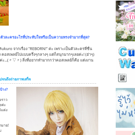
ตัวละครอะไรที่ประทับใจหรือเป็นความทรงจำมากที่สุด?
uro จากเรื่อง "REBORN!" ค่ะ เพราะเป็นตัวละครที่ชื่น
่อง คอสเพลย์ไปแบบครึ่งๆกลางๆ แต่ก็สนุกมากๆเลยค่ะ! (ฮ่าๆ)
่ะ...(〃▽〃) สิ่งที่อยากทำมากกว่าคอสเพลย์ก็คือ แต่งงาน
ไปจนถึงถ่ายภาพเสร็จ
บ้าง?
่องราว
ยค่ะ
ด้แต่ง
ากมาย!
บ