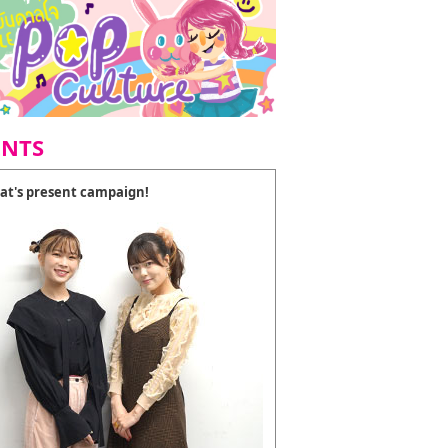
ENTS
at's present campaign!