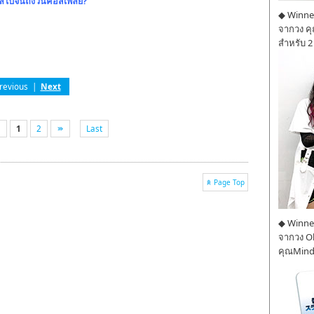
ูลไปจนถึงวันคอสเพลย์?
◆ Winner
จากวง ค
สำหรับ 2
revious
|
Next
1
2
Last
Page Top
◆ Winner
จากวง O
คุณMind