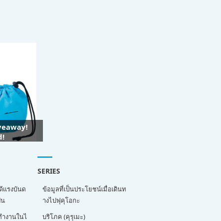
iveaway!
d!
SERIES
ด้แรงบันด
ข้อมูลที่เป็นประโยชน์เมื่อเดินท
่น
างไปฟุคุโอกะ
ี่ทำงานในไ
บริโภค (คุรุเมะ)