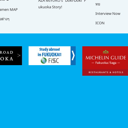
AZA MIYUKO's "Doki-Doki" F
ทย
ukuoka Story!
Ramen MAP
Interview Now
ต่างๆ
ICON