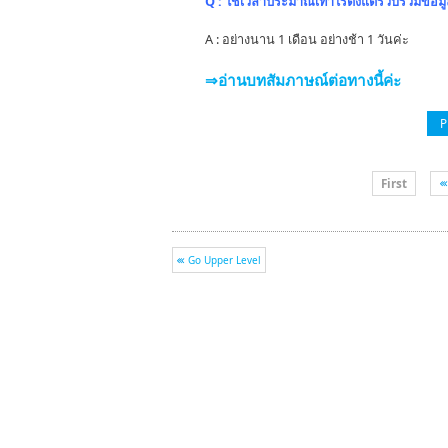
Q : ใช้เวลาประมาณเท่าไรตั้งแต่รวบรวมข้อม
A : อย่างนาน 1 เดือน อย่างช้า 1 วันค่ะ
⇒อ่านบทสัมภาษณ์ต่อทางนี้ค่ะ
P
First
Go Upper Level