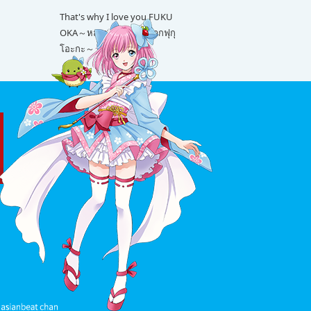
That's why I love you FUKU
OKA～หลายเรื่องน่ารักจากฟุกุ
โอะกะ～