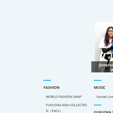
[Interv
W
FASHION
MUSIC
WORLD FASHION SNAP
Sunset Liv
FUKUOKA ASIA COLLECTIO
N（FACo）
FUKUOKA 