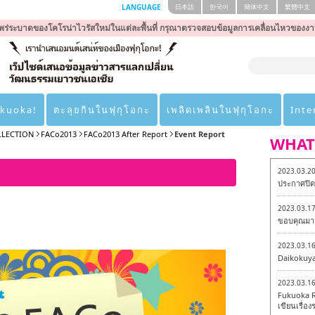
LANGUAGE
日本語
한국어
簡体中文
繁體中文
ร่ระบาดของโคโรน่าไวรัสใหม่ในแต่ละพื้นที่ กรุณาตรวจสอบข้อมูลการเคลื่อนไหวของงา
ukuoka!
ตะลุยกินในฟุกุโอกะ
เพลิดเพลินในฟุกุโอกะ
Inte
LLECTION
FACo2013
FACo2013 After Report
Event Report
WHAT
2023.03.2
ประกาศปิดเ
2023.03.1
ขอบคุณมาก
2023.03.1
Daikokuy
2023.03.1
Fukuoka R
เขียนเรื่องร