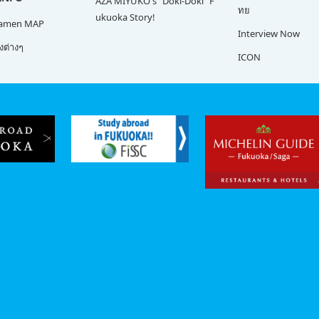
AZA MIYUKO's "Doki-Doki" F
ทย
ukuoka Story!
Ramen MAP
Interview Now
ต่างๆ
ICON