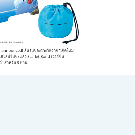
announced! ลุ้นรับของรางวัลจาก "เกิดใหม่
ป็นสไลม์ไปซะแล้ว Scarlet Bond เวอร์ชั่น
" สำหรับ 3 ท่าน