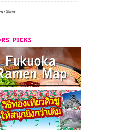
6
en / 福龍軒
7
azu สาขาหลักฮากาตะ - ทัวร์ชิมเมนูวีแกนและมังสวิรัติ
ุโอกะ -
RS' PICKS
7
ูวีแกนและมังสวิรัติในเมืองฟุกุโอกะ
2
d Daimyo - ทัวร์ชิมเมนูวีแกนและมังสวิรัติในเมืองฟุกุโอ
8
ken Orio Honsha Udon-ten / 東筑軒 折尾本社うどん店
7
hi Shokudo / 丸好食堂