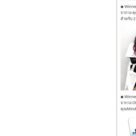
◆ Winner
จากวง ค
สำหรับ 2
◆ Winner
จากวง O
คุณMind