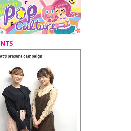
ENTS
at's present campaign!