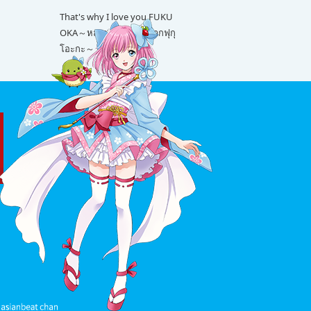
That's why I love you FUKU
OKA～หลายเรื่องน่ารักจากฟุกุ
โอะกะ～