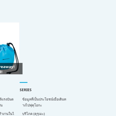
iveaway!
d!
SERIES
ด้แรงบันด
ข้อมูลที่เป็นประโยชน์เมื่อเดินท
่น
างไปฟุคุโอกะ
ี่ทำงานในไ
บริโภค (คุรุเมะ)