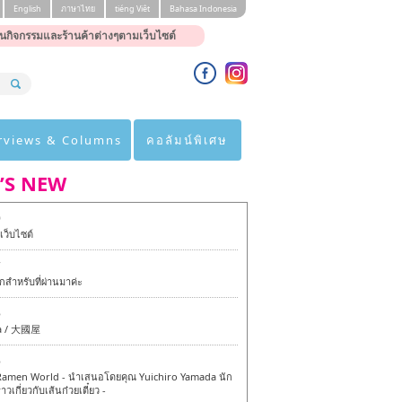
English
ภาษาไทย
tiéng Viêt
Bahasa Indonesia
นกิจกรรมและร้านค้าต่างๆตามเว็บไซต์
rviews & Columns
คอลัมน์พิเศษ
’S NEW
0
ว็บไซต์
7
สำหรับที่ผ่านมาค่ะ
6
a / 大國屋
6
amen World - นำเสนอโดยคุณ Yuichiro Yamada นัก
าวเกี่ยวกับเส้นก๋วยเตี๋ยว -