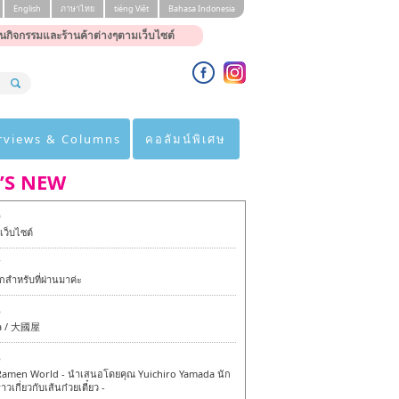
English
ภาษาไทย
tiéng Viêt
Bahasa Indonesia
นกิจกรรมและร้านค้าต่างๆตามเว็บไซต์
rviews & Columns
คอลัมน์พิเศษ
’S NEW
0
ว็บไซต์
7
สำหรับที่ผ่านมาค่ะ
6
a / 大國屋
6
amen World - นำเสนอโดยคุณ Yuichiro Yamada นัก
าวเกี่ยวกับเส้นก๋วยเตี๋ยว -