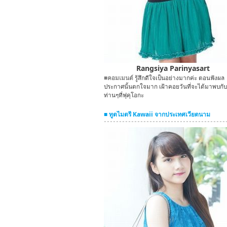
Rangsiya Parinyasart
■คอมเมนต์
รู้สึกดีใจเป็นอย่างมากค่ะ ตอนฟังผล
ประกาศนั้นตกใจมาก เฝ้าคอยวันที่จะได้มาพบกับ
ท่านๆที่ฟุคุโอกะ
■ ทูตไมตรี Kawaii จากประเทศเวียตนาม