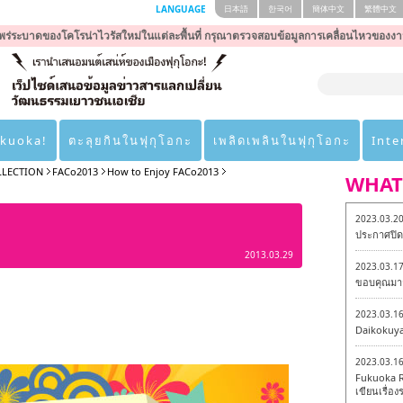
LANGUAGE
日本語
한국어
簡体中文
繁體中文
ร่ระบาดของโคโรน่าไวรัสใหม่ในแต่ละพื้นที่ กรุณาตรวจสอบข้อมูลการเคลื่อนไหวของงา
ukuoka!
ตะลุยกินในฟุกุโอกะ
เพลิดเพลินในฟุกุโอกะ
Inte
LLECTION
FACo2013
How to Enjoy FACo2013
WHAT
2023.03.2
ประกาศปิดเ
2013.03.29
2023.03.1
ขอบคุณมาก
2023.03.1
Daikokuy
2023.03.1
Fukuoka R
เขียนเรื่องร