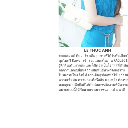
LE THUC ANH
■คอมเมนต์
คิดว่าโชคดีมากๆค่ะที่ได้รับคัดเลือกใ
ทูตไมตรี Kawaii เข้าร่วมแสดงในงาน FACo2013 
รู้สึกตื่นเต้นมากค่ะ และก็คิดว่าเป็นโอกาสที่สำค
ต่อการแลกเปลี่ยนความสัมพันธ์ทางวัฒนธรรม
โปรแกรมในครั้งนี้ คิดว่าเป็นธุรกิจที่ทำให้เยาวช
ความเชื่อมั่น ความกระตือรือล้น และพลัง ต้องข
ขอบคุณเอเซียบีสที่ได้ดำเนินการจัดงานที่มีควา
หมายแบบนี้ให้กับพวกเราเยาวชนจากต่างชาติ