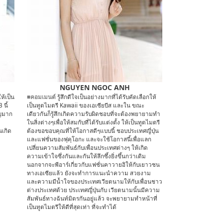
NGUYEN NGOC ANH
ห้เป็น
■คอมเมนต์
รู้สึกดีใจเป็นอย่างมากที่ได้รับคัดเลือกให้
นี้
เป็นทูตไมตรี Kawaii ของเอเซียบีส และใน ขณะ
ัญมาก
เดียวกันก็รู้สึกเกิดความรับผิดชอบที่จะต้องพยายามทำ
ในสิ่งต่างๆเพื่อให้สมกับที่ได้รับแต่งตั้ง ให้เป็นทูตไมตรี
นเกิด
ต้องขอขอบคุณที่ให้โอกาสดีๆแบบนี้ ชอบประเทศญี่ปุ่น
อ
และแฟชั่นของฟุคุโอกะ และจะใช้โอกาสนี้เพื่อแลก
ม
เปลี่ยนความสัมพันธ์กับเพื่อนประเทศต่างๆ ให้เกิด
ความเข้าใจซึ่งกันและกันให้ลึกซึ้งยิ่งขึ้นกว่าเดิม
นอกจากจะพีอาร์เกี่ยวกับแฟชั่นคาวายอิให้กับเยาวชน
ทางเอเซียแล้ว ยังจะทำการแนะนำความ สวยงาม
และความมีน้ำใจของประเทศเวียตนามให้กับเพื่อนชาว
ต่างประเทศด้วย ประเทศญี่ปุ่นกับ เวียตนามนั้นมีความ
สัมพันธ์ทางฉันท์มิตรกันอยู่แล้ว จะพยายามทำหน้าที่
เป็นทูตไมตรีให้ดีที่สุดเท่า ที่จะทำได้