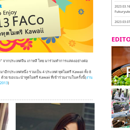
2023.03.1
Fukuryuk
2023.03.0
Isogiyokar
ในเมืองฟุก
EDITO
2023.03.0
ทัวร์ชิมเมน
2023.03.0
o” จากประเทศจีน เกาหลี ไทย มาร่วมทำการแสดงอย่างต่อ
little stan
กะ -
้ามาอีกประเทศหนึ่ง รวมเป็น 4 ประเทศ ทุตไมตรี Kawaii ทั้ง 8
วย ขอแนะนำทูตไมตรี Kawaii ที่เข้าร่วมงานในครั้งนี้(
งาน
2023.02.2
Tochiku
 2013
)
2023.02.2
Maruyos