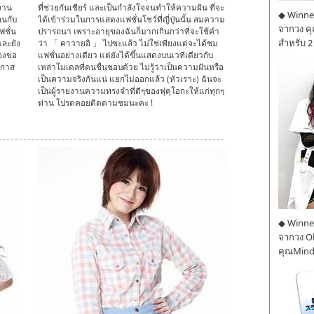
นงาน
ที่ช่วยกันเชียร์ และเป็นกำลังใจจนทำให้ความฝัน ที่จะ
◆ Winner
อนกับ
ได้เข้าร่วมในการแสดงแฟชั่นโชว์ที่ญี่ปุ่นนั้น สมความ
จากวง ค
ฟชั่น
ปรารถนา เพราะอายุของฉันก็มากเกินกว่าที่จะใช้คำ
สำหรับ 2
และยัง
ว่า 「 คาวายอิ 」 ไปซะแล้ว ไม่ใช่เพียงแต่จะได้ชม
้องขอ
แฟชั่นอย่างเดียว แต่ยังได้ขึ้นแสดงบนเวทีเดียวกับ
อกาส
เหล่าโมเดลที่ตนชื่นชอบด้วย ไม่รู้ว่าเป็นความฝันหรือ
เป็นความจริงกันแน่ แยกไม่ออกแล้ว (หัวเราะ) ฉันจะ
เป็นผู้รายงานความทรงจำที่ดีๆของฟุคุโอกะให้แก่ทุกๆ
ท่าน โปรดคอยติตตามชมนะคะ !
◆ Winner
จากวง O
คุณMind