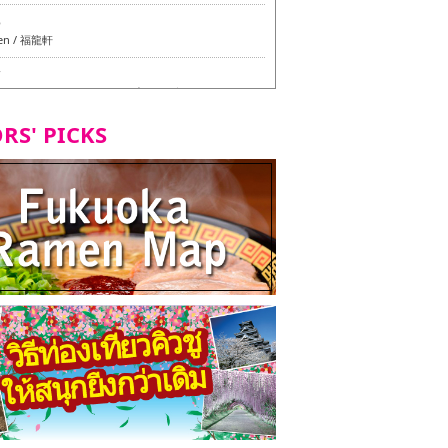
6
en / 福龍軒
7
azu สาขาหลักฮากาตะ - ทัวร์ชิมเมนูวีแกนและมังสวิรัติ
ุโอกะ -
RS' PICKS
7
ูวีแกนและมังสวิรัติในเมืองฟุกุโอกะ
2
d Daimyo - ทัวร์ชิมเมนูวีแกนและมังสวิรัติในเมืองฟุกุโอ
8
ken Orio Honsha Udon-ten / 東筑軒 折尾本社うどん店
7
hi Shokudo / 丸好食堂