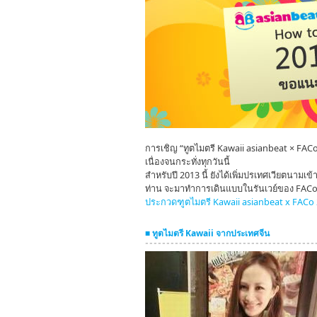
การเชิญ “ทูตไมตรี Kawaii asianbeat × FAC
เนื่องจนกระทั่งทุกวันนี้
สำหรับปี 2013 นี้ ยังได้เพิ่มปรเทศเวียตนามเข
ท่าน จะมาทำการเดินแบบในรันเวย์ของ FACo ด้
ประกวดฑูตไมตรี Kawaii asianbeat x FACo
■ ทูตไมตรี Kawaii จากประเทศจีน