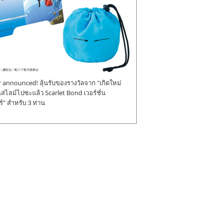
announced! ลุ้นรับของรางวัลจาก "เกิดใหม่
ป็นสไลม์ไปซะแล้ว Scarlet Bond เวอร์ชั่น
" สำหรับ 3 ท่าน