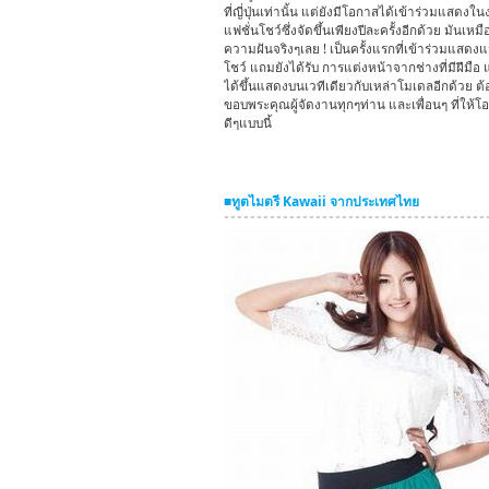
ที่ญี่ปุ่นเท่านั้น แต่ยังมีโอกาสได้เข้าร่วมแสดงใ
แฟชั่นโชว์ซึ่งจัดขึ้นเพียงปีละครั้งอีกด้วย มันเหมื
ความฝันจริงๆเลย ! เป็นครั้งแรกที่เข้าร่วมแสดงแ
โชว์ แถมยังได้รับ การแต่งหน้าจากช่างที่มีฝีมือ 
ได้ขึ้นแสดงบนเวทีเดียวกับเหล่าโมเดลอีกด้วย ต
ขอบพระคุณผู้จัดงานทุกๆท่าน และเพื่อนๆ ที่ให้โ
ดีๆแบบนี้
■ทูตไมตรี Kawaii จากประเทศไทย