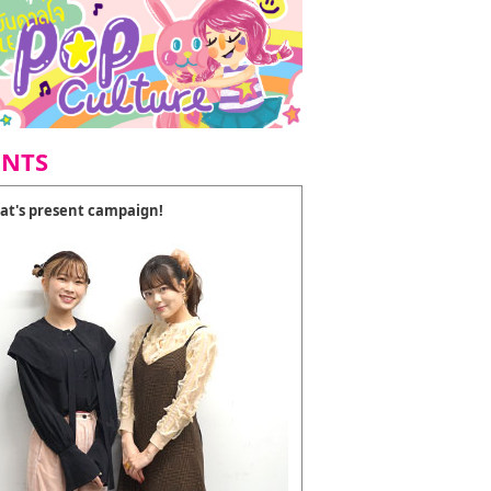
ENTS
at's present campaign!