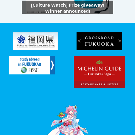
[Culture Watch] Prize giveaway!
Winner announced!