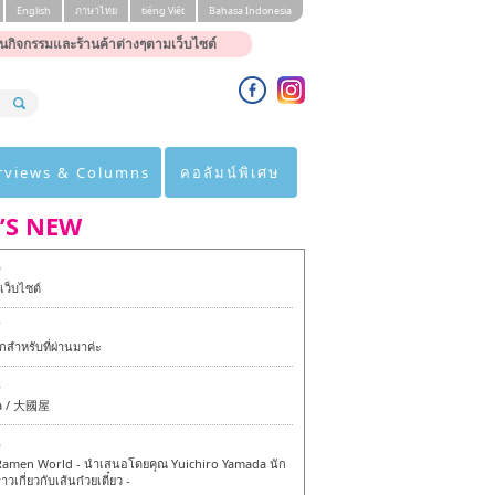
English
ภาษาไทย
tiéng Viêt
Bahasa Indonesia
นกิจกรรมและร้านค้าต่างๆตามเว็บไซต์
rviews & Columns
คอลัมน์พิเศษ
’S NEW
0
ว็บไซต์
7
สำหรับที่ผ่านมาค่ะ
6
a / 大國屋
6
amen World - นำเสนอโดยคุณ Yuichiro Yamada นัก
าวเกี่ยวกับเส้นก๋วยเตี๋ยว -