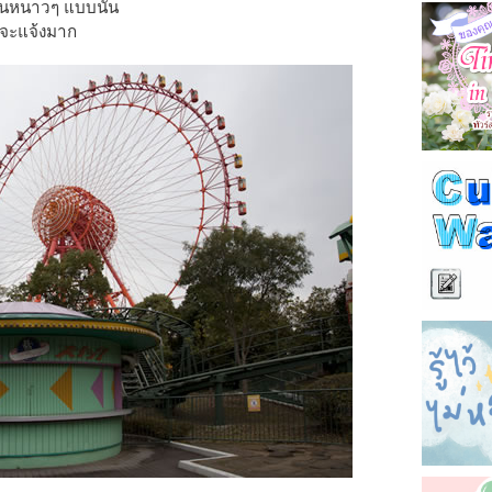
ฝันหนาวๆ แบบนั้น
บบจะแจ้งมาก