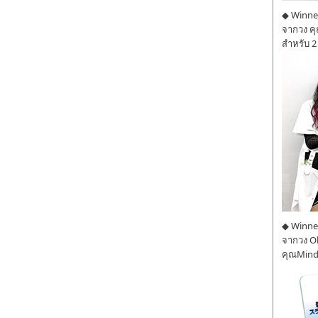
◆ Winner
จากวง ค
สำหรับ 2
◆ Winner
จากวง O
คุณMind