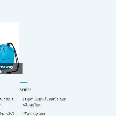
iveaway!
d!
SERIES
ด้แรงบันด
ข้อมูลที่เป็นประโยชน์เมื่อเดินท
่น
างไปฟุคุโอกะ
ี่ทำงานในไ
บริโภค (คุรุเมะ)