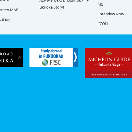
AZA MIYUKO's "Doki-Doki" F
ทย
ukuoka Story!
Ramen MAP
Interview Now
ต่างๆ
ICON