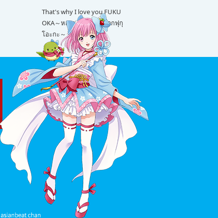
That's why I love you FUKU
OKA～หลายเรื่องน่ารักจากฟุกุ
โอะกะ～