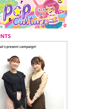
ENTS
at's present campaign!