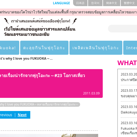
LANGUAGE
日本語
한국어
簡体中文
繁體中文
ร่ระบาดของโคโรน่าไวรัสใหม่ในแต่ละพื้นที่ กรุณาตรวจสอบข้อมูลการเคลื่อนไหวของงา
ukuoka!
ตะลุยกินในฟุกุโอกะ
เพลิดเพลินในฟุกุโอกะ
Inte
t's why I love you FUKUOKA～...
WHAT
2023.03.2
เรื่องน่ารักจากฟุกุโอะกะ～#23 โอกาสเที่ยว
ประกาศปิดเ
2023.03.1
2011.03.09
ขอบคุณมาก
why I love you FUKUOKA～หลายเรื่องน่ารักจากฟุกุโอะกะ～
2023.03.1
Daikokuy
revious
|
Next
2023.03.1
Fukuoka R
เขียนเรื่องร