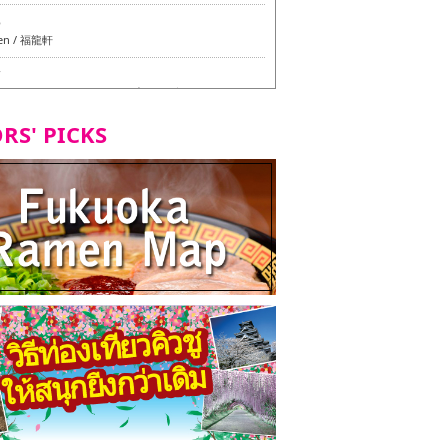
6
en / 福龍軒
7
azu สาขาหลักฮากาตะ - ทัวร์ชิมเมนูวีแกนและมังสวิรัติ
ุโอกะ -
RS' PICKS
7
ูวีแกนและมังสวิรัติในเมืองฟุกุโอกะ
2
d Daimyo - ทัวร์ชิมเมนูวีแกนและมังสวิรัติในเมืองฟุกุโอ
8
ken Orio Honsha Udon-ten / 東筑軒 折尾本社うどん店
7
hi Shokudo / 丸好食堂