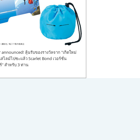
announced! ลุ้นรับของรางวัลจาก "เกิดใหม่
ป็นสไลม์ไปซะแล้ว Scarlet Bond เวอร์ชั่น
" สำหรับ 3 ท่าน