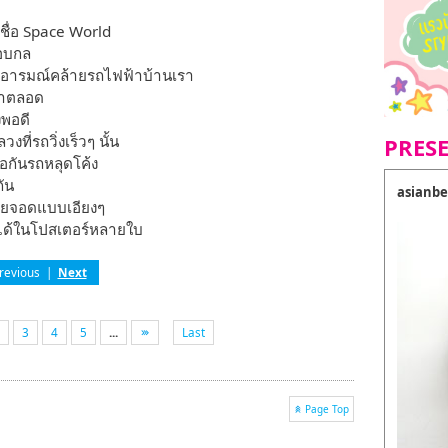
ชื่อ Space World
อบกล
า อารมณ์คล้ายรถไฟฟ้าบ้านเรา
วาตลอด
งพอดี
่รถวิ่งเร็วๆ นั้น
PRES
ื่อกันรถหลุดโค้ง
กัน
asianbe
็เลยจอดแบบเอียงๆ
็นได้ในโปสเตอร์หลายใบ
revious
|
Next
3
4
5
...
Last
Page Top