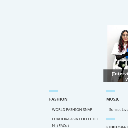
[Interv
W
FASHION
MUSIC
WORLD FASHION SNAP
Sunset Liv
FUKUOKA ASIA COLLECTIO
N（FACo）
FUKUOKA 