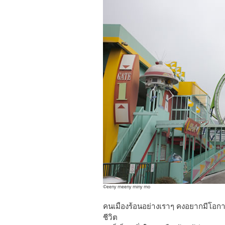
©eeny meeny miny mo
คนเมืองร้อนอย่างเราๆ คงอยากมีโอก
ชีวิต