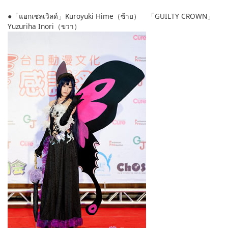
●「แอกเซลเวิลด์」Kuroyuki Hime（ซ้าย） 「GUILTY CROWN」
Yuzuriha Inori（ขวา）