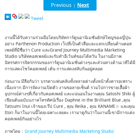
Previous
Next
|
English
Tweet
ภาษาไทย
tiéng Viêt
งานนี้ได้รับความร่วมมือโดยบริษัทการ์ตูนอานิเมชั่นยักษ์ใหญ่ของญี่ปุ่น
อย่าง Parthenon Production เว็ปที่เป็นตัวสื่อและแลกเปลี่ยนด้านคอส
Bahasa Indonesia
เพลย์ที่มีชื่อว่า Cure และGrand Journey Multimedia Marketing
Studio บริษัทคอสเพลย์และรับทำอีเว้นท์ของไต้หวัน ในงานมีภาพ
นิทรรศการจิตรกรรมของการ์ตูนอานิเมชั่นต่างๆและส่วนทางด้านเวทีได้มี
การแสดงโชว์คอสเพลย์ เต้น การแสดงสลับกันอยู่ตลอด
ก่อนงาน มีลือกันว่า บรรดาแฟนคลับทั้งหลายต่างตั้งหน้าตั้งตารอเพราะ
เนื่องจาก มีการจัดงานเปิดตัว งานขอลายเซ็นต์ รวมไปการขายเสื้อผ้า
อุปกรณ์ต่างๆที่เกี่ยวกับคอสเพลย์ และแน่นอนในงานคุณ Satoshi Shiki ผู้
เขียนต้นฉบับบภาคโทรทัศน์เรื่อง Daphne in the Brilliant Blue ,คุณ
Tatsumi Inui เจ้าของเว๊ป Cure , คุณ Reika , คุณ KANAME☆ และคุณ
Itori ก็มาในงานนี้โดยเฉพาะเลยคะ เรามาดูกันว่าในงานนี้เขามีการแต่ง
คอสเพลย์กันอย่างไร
ภาพโดย：
Grand Journey Multimedia Marketing Studio