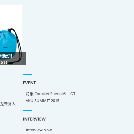
礼物活动！
ST)
EVENT
特集 Comiket Special６ – OT
AKU SUMMIT 2015 –
来龙去脉大
INTERVIEW
Interview Now