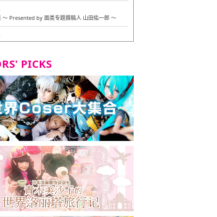
6
〜 Presented by 面类专题撰稿人 山田佑一郎 〜
6
RS' PICKS
7
okarazu 博多总店 〜 严格素食主义・素食主义者的菜单试
 in 福冈市！〜
7
义・素食主义者的菜单试的试吃之旅 in 福冈市！
2
 Stand 大名店 〜 严格素食主义・素食主义者的菜单试的试
 福冈市！〜
8
尾本社乌冬店