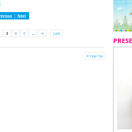
覧
revious
|
Next
3
4
5
...
Last
PRES
Page Top