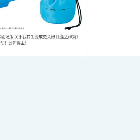
《剧场版 关于我转生变成史莱姆 红莲之绊篇》
活动！公佈得主！