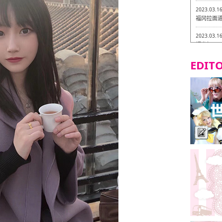
2023.03.1
福冈拉面道 
2023.03.1
福龙轩
EDITO
2023.03.0
Isogiy
的试吃之旅
2023.03.0
严格素食主
2023.03.0
Little
吃之旅 in
2023.02.2
东筑轩 折