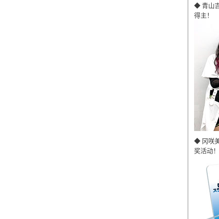
◆ 青山
得主！
◆ 冈咲
奖活动！