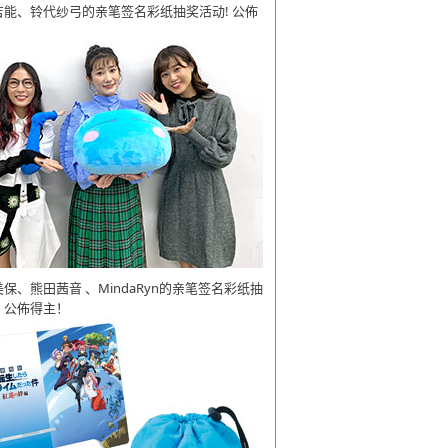
吉能、铃代纱弓的亲笔签名彩纸抽奖活动! 公佈
美保、熊田茜音 、MindaRyn的亲笔签名彩纸抽
 公佈得主！