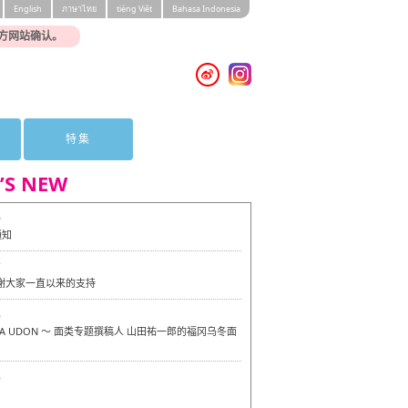
English
ภาษาไทย
tiéng Viêt
Bahasa Indonesia
方网站确认。
特集
’S NEW
0
通知
7
感谢大家一直以来的支持
6
OKA UDON ～ 面类专题撰稿人 山田祐一郎的福冈乌冬面
6