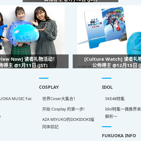
rview Now] 读者礼物活动！
[Culture Watch] 读者
佈得主 @1月11日 (JST)
公佈得主 @12月15日 (J
COSPLAY
IDOL
OKA MUSIC Fac
世界Coser大集合！
SKE48特集
开始 Cosplay 的第一步!
Idol特集～偶像界
e
解析～
AZA MIYUKO的DOKIDOKI福
冈体验記
FUKUOKA INFO