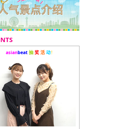
ENTS
asian
beat
抽
奖
活
动
！