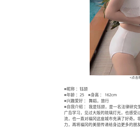
<点击
■昵称 ：
钰颉
■年龄 ：
25
■身高 ：
162cm
■兴趣爱好 ：
舞蹈，旅行
■自我介绍 ：
我是钰颉，是一名法律研究生
广岛学习，见过大阪的琉璃灯光，也感受
流，也一直对福冈这座城市充满了好奇。
力，再将福冈的美丽传递给身边更多的朋