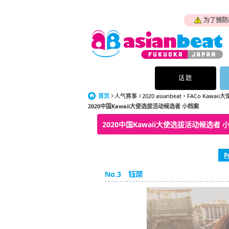
为了预防
话题
首页
人气赛事
2020 asianbeat・FACo Kawaii大
2020中国Kawaii大使选拔活动候选者 小档案
2020中国Kawaii大使选拔活动候选者 
P
No.3 钰颉