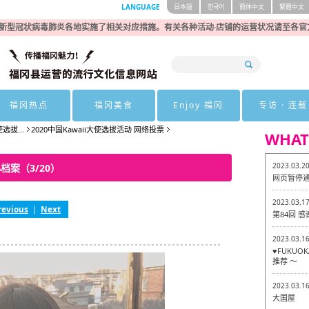
LANGUAGE
日本語
한국어
簡体中文
繁體中文
新型冠状病毒肺炎各地实施了相关对应措施。有关各种活动·店铺的运营状况请至各官
福冈热点
福冈美食
Enjoy 福冈
专访 · 连载
使选拔...
2020中国Kawaii大使选拔活动 网络投票
WHAT
2023.03.2
小档案（3/20）
网页暂停
2023.03.1
revious
|
Next
第84回 
2023.03.1
♥FUKU
推荐 ～
2023.03.1
大国屋