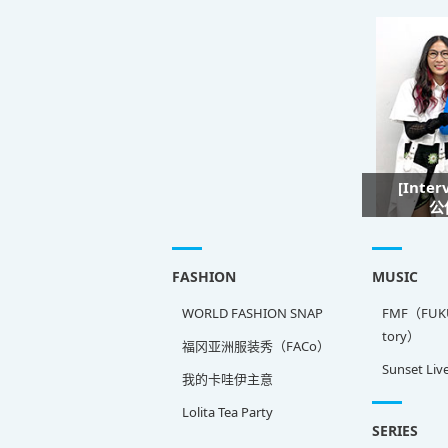
[Inte
公
FASHION
MUSIC
WORLD FASHION SNAP
FMF（FUKU
tory）
福冈亚洲服装秀（FACo）
Sunset Liv
我的卡哇伊主意
Lolita Tea Party
SERIES