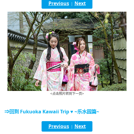
Previous
Next
|
English
ภาษาไทย
tiéng Viêt
Bahasa Indonesia
<点击照片转到下一页>
⇒回到 Fukuoka Kawaii Trip ♥ ~乐水园篇~
Previous
Next
|