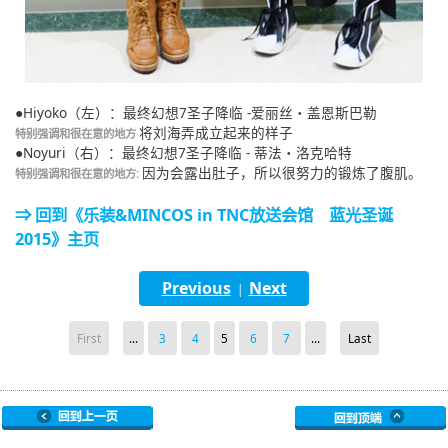
●Hiyoko（左）：最终幻想7圣子降临 -爱丽丝・盖恩斯巴勒
将刘海弄成立起来的样子
特别强调和很在意的地方
●Noyuri（右）：最终幻想7圣子降临 - 蒂法・洛克哈特
因为会露出肚子，所以很努力的锻炼了腹肌。
特别强调和很在意的地方:
⇒ 回到《乐装&MINCOS in TNC放送会馆 蓝光圣诞
2015》主页
Previous
Next
|
First
...
3
4
5
6
7
...
Last