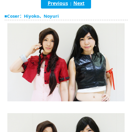
Previous
Next
|
English
■Coser：Hiyoko、Noyuri
ภาษาไทย
tiéng Viêt
Bahasa Indonesia