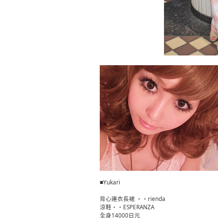
■Yukari
背心連衣長裙 ・・rienda
涼鞋・・ESPERANZA
全身14000日元