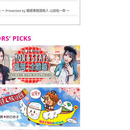
6
〜 Presented by 麵類專題撰稿人 山田佑一郎 〜
6
RS' PICKS
7
okarazu 博多總店 〜 嚴格素食主義・素食主義者的菜單試
in 福岡市！ 〜
7
義・素食主義者的菜單試的試吃之旅 in 福岡市！
2
 Stand 大名店 〜 嚴格素食主義・素食主義者的菜單試的試
 福岡市！ 〜
8
尾本社烏冬店