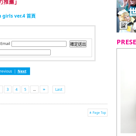
 girls ver.4 首頁
PRES
Email
revious
|
Next
3
4
5
...
Last
Page Top