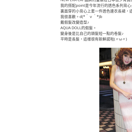
我的搭配point是今年流行的透色系列背
裏面穿的小背心上套一件透色連衣長裙，
我很喜歡。d(*＾ｖ＾*)b
戴假髮改變造型♪
AQUA DOLL的假髮。
變身後是比自己的頭髮短一點的卷髮♪
平時是長髮，這樣很有新鮮感啦(〃ω〃)