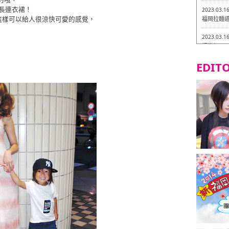
心長連衣裙！
2023.03.1
這樣可以給人很涼快可愛的感覺，
福岡拉麵道 
2023.03.1
福龍軒
EDITO
2023.03.0
Isogiy
的試吃之旅 
2023.03.0
嚴格素食主
2023.03.0
Little
吃之旅 in
2023.02.2
東築軒 折