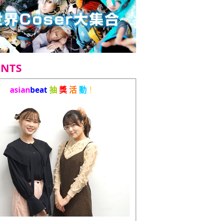
ENTS
asian
beat
抽
獎
活
動
！