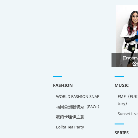
[Inte
公
FASHION
MUSIC
WORLD FASHION SNAP
FMF（FUKU
tory）
福冈亞洲服装秀（FACo）
Sunset Liv
我的卡哇伊主意
Lolita Tea Party
SERIES