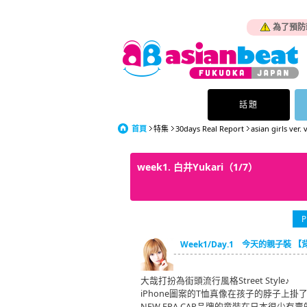
為了預防
話題
首頁
特集
30days Real Report
asian girls ver. 
week1. 白井Yukari（1/7）
P
Week1/Day.1 今天的親子裝 【背
大哉打扮為街頭流行風格Street Style♪
iPhone圖案的T恤真像在孩子的脖子上掛了個iP
NEW ERA CAP品牌的童裝在日本很少有