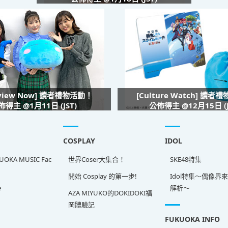
rview Now] 讀者禮物活動！
[Culture Watch] 讀者
佈得主 @1月11日 (JST)
公佈得主 @12月15日 (J
COSPLAY
IDOL
OKA MUSIC Fac
世界Coser大集合！
SKE48特集
開始 Cosplay 的第一步!
Idol特集～偶像界
e
解析～
AZA MIYUKO的DOKIDOKI福
岡體驗記
FUKUOKA INFO