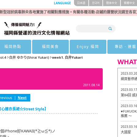
LANGUAGE
日本語
한국어
簡体中文
繁體中文
新型冠狀病毒肺炎各地實施了相關對應措施。有關各種活動·店鋪的運營狀況請至各官
福岡熱點
福岡美食
Enjoy 福岡
專訪 · 連載
vol.4
白井 ゆかり(Shirai Yukari)
week1. 白井Yukari
WHAT
2023.03.2
網頁暫停
2011.08.14
2023.03.1
第84回 
revious
|
Next
2023.03.1
心連衣長裙☆Street Style】
♥FUKU
推薦 ～
2023.03.1
hone好KAWAII(*≧ω≦*)ノ
大國屋
賣的哦。