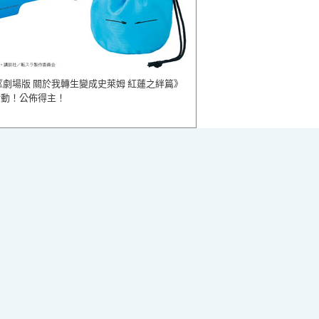
《劇場版 關於我轉生變成史萊姆 紅蓮之絆篇》
活動！公佈得主！