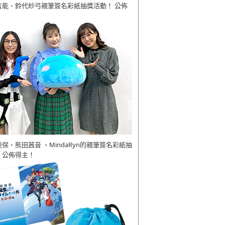
吉能、鈴代紗弓親筆簽名彩紙抽獎活動！ 公佈
美保、熊田茜音 、MindaRyn的親筆簽名彩紙抽
 公佈得主！