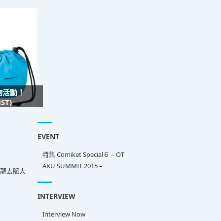
禮物活動！
ST)
EVENT
特集 Comiket Special６ – OT
AKU SUMMIT 2015 –
來龍去脈大
INTERVIEW
Interview Now