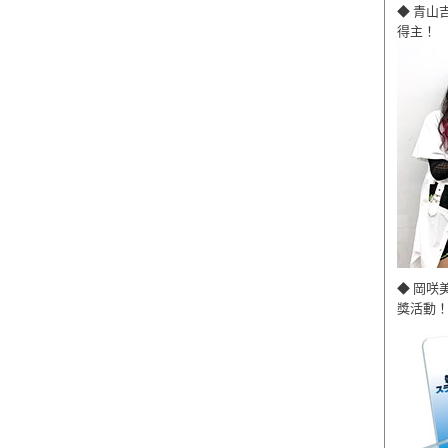
◆ 青山
得主！
◆ 岡咲
獎活動！