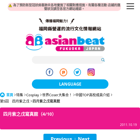
為了預防新型冠狀病毒肺炎各地實施了相關對應措施。有關各種活動·店鋪的運
營狀況請至各官方網站確認。
LANGUAGE
首頁
特集
Cosplay
世界Coser大集合！
日本語
中國TOP高校成員介紹
第5回 四月紫之戊
四月紫之戊寫真館
한국어
四月紫之戊寫真館（4/10）
簡体中文
2011.10.19
繁體中文
Previous
Next
|