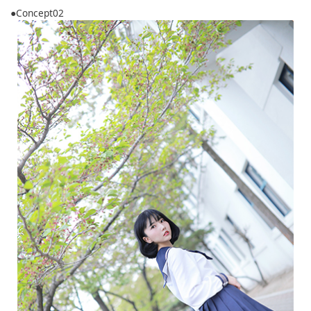
●Concept02
English
ภาษาไทย
tiéng Viêt
Bahasa Indonesia