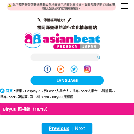
為了預防新型冠狀病毒肺炎各地實施了相關對應措施。有關各種活動·店鋪的運
營狀況請至各官方網站確認。
LANGUAGE
首頁
特集
Cosplay
世界Coser大集合！
日本語
世界Coser大集合 -韓國篇-
世界Coser -韓國篇- 第15回 Biryu
Biryuu 照相館
한국어
Biryuu 照相館（18/18）
簡体中文
Previous
Next
繁體中文
|