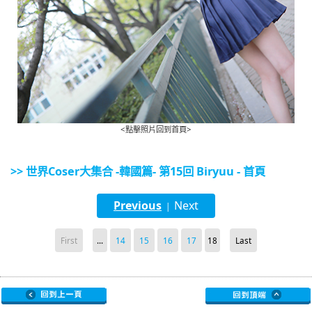
<點擊照片回到首頁>
>> 世界Coser大集合 -韓國篇- 第15回 Biryuu - 首頁
Previous
Next
|
First
...
14
15
16
17
18
Last