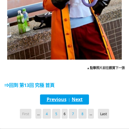
▲點擊照片前往觀賞下一張
⇒回到 第13回 究極 首頁
Previous
Next
|
First
...
4
5
6
7
8
...
Last