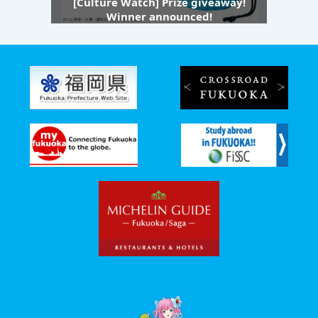
[Culture Watch] Prize giveaway!
Winner announced!