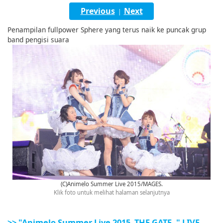
English
Previous
Next
|
ภาษาไทย
Penampilan fullpower Sphere yang terus naik ke puncak grup
band pengisi suara
tiéng Viêt
Bahasa Indonesia
(C)Animelo Summer Live 2015/MAGES.
Klik foto untuk melihat halaman selanjutnya
>> "Animelo Summer Live 2015 -THE GATE- " LIVE