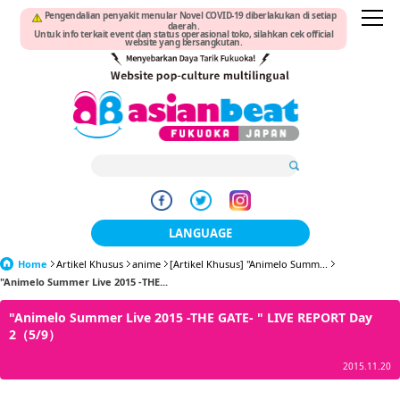
Pengendalian penyakit menular Novel COVID-19 diberlakukan di setiap
daerah.
Untuk info terkait event dan status operasional toko, silahkan cek official
website yang bersangkutan.
LANGUAGE
Home
Artikel Khusus
anime
[Artikel Khusus] "Animelo Summ...
日本語
"Animelo Summer Live 2015 -THE...
한국어
"Animelo Summer Live 2015 -THE GATE- " LIVE REPORT Day
2（5/9）
簡体中文
2015.11.20
繁體中文