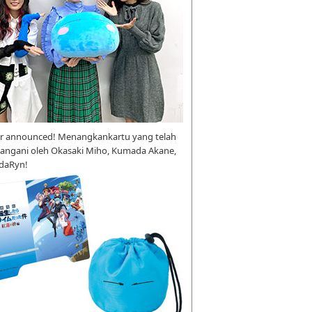
r announced! Menangkankartu yang telah
tangani oleh Okasaki Miho, Kumada Akane,
daRyn!