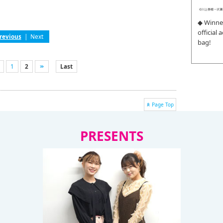
◆ Winne
official
revious
|
Next
bag!
1
2
Last
Page Top
PRESENTS