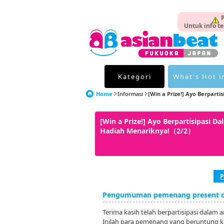
P
Untuk info te
Kategori
What's Hot i
Home
Informasi
[Win a Prize!] Ayo Berpartisi
[Win a Prize!] Ayo Berpartisipasi
Hadiah Menariknya!（2/2）
P
Pengumuman pemenang present ca
Terima kasih telah berpartisipasi dalam 
Inilah para pemenang yang beruntung kal