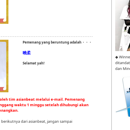
Pemenang yang beruntung adalah・・・
曉柔
◆ Winne
ditanda
Selamat yah!
dan Min
oleh tim asianbeat melalui e-mail. Pemenang
nggang waktu 1 minggu setelah dihubungi akan
menangkan.
berikutnya dari asianbeat, jangan sampai