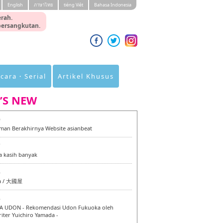
English
ภาษาไทย
tiéng Viêt
Bahasa Indonesia
rah.
 bersangkutan.
cara・Serial
Artikel Khusus
’S NEW
0
an Berakhirnya Website asianbeat
7
a kasih banyak
6
a / 大國屋
6
 UDON - Rekomendasi Udon Fukuoka oleh
iter Yuichiro Yamada -