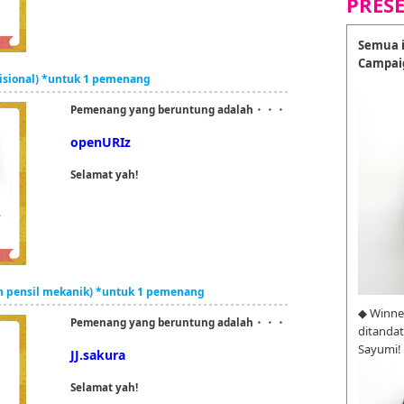
PRES
Semua i
Campai
disional) *untuk 1 pemenang
Pemenang yang beruntung adalah・・・
openURIz
Selamat yah!
an pensil mekanik) *untuk 1 pemenang
◆ Winne
Pemenang yang beruntung adalah・・・
ditanda
Sayumi!
JJ.sakura
Selamat yah!