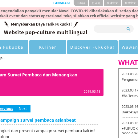
LANGUAGE
日本語
한국어
簡体中文
繁體中文
engendalian penyakit menular Novel COVID-19 diberlakukan di setiap dae
rkait event dan status operasional toko, silahkan cek official website yang
n Fukuoka!
Kuliner
Discover Fukuoka!
Wawan
p...
WHAT
 Dalam Survei Pembaca dan Menangkan
2023.03.2
Pengumum
2023.03.1
2019.03.18
#84 Terim
2023.03.1
revious
|
Next
Daikokuy
mpaign survei pembaca asianbeat
2023.03.1
♥FUKUOKA
angket dan present campaign survei pembaca kali ini!
Noodle Wr
i ini