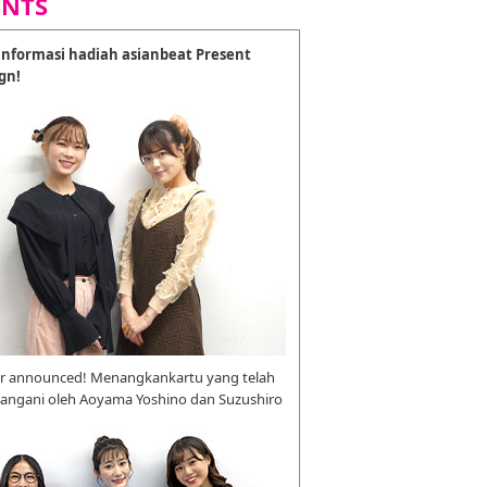
ENTS
nformasi hadiah asianbeat Present
gn!
r announced! Menangkankartu yang telah
tangani oleh Aoyama Yoshino dan Suzushiro