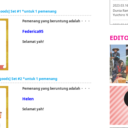
2023.03.1
Dunia Ram
 goods] Set #1 *untuk 1 pemenang
Yuichiro 
Pemenang yang beruntung adalah・・・
2023.03.1
Fukuryuk
Federica95
EDITO
2023.03.1
Selamat yah!
[Laborato
2023.03.0
Isogiyoka
mencicipi
2023.03.0
) goods] Set #2 *untuk 1 pemenang
Keliling 
baru!
Pemenang yang beruntung adalah・・・
2023.03.0
Helen
AGANOYA
Selamat yah!