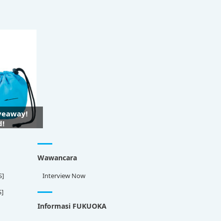
iveaway!
d!
Wawancara
S]
Interview Now
S]
Informasi FUKUOKA