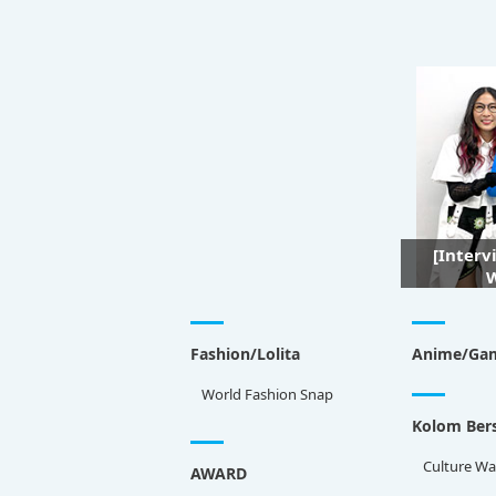
[Interv
W
Fashion/Lolita
Anime/Ga
World Fashion Snap
Kolom Bers
Culture Wa
AWARD