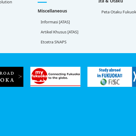
Ita & Otaku
olution
Miscellaneous
Peta Otaku Fukuo
Informasi [ATAS]
Artikel Khusus [ATAS]
Etcetra SNAPS