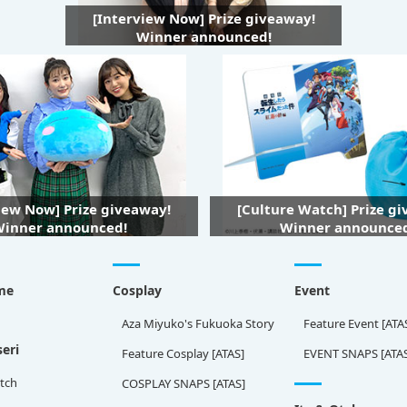
[Interview Now] Prize giveaway!
Winner announced!
iew Now] Prize giveaway!
[Culture Watch] Prize g
inner announced!
Winner announce
me
Cosplay
Event
Aza Miyuko's Fukuoka Story
Feature Event [ATA
eri
Feature Cosplay [ATAS]
EVENT SNAPS [ATA
tch
COSPLAY SNAPS [ATAS]