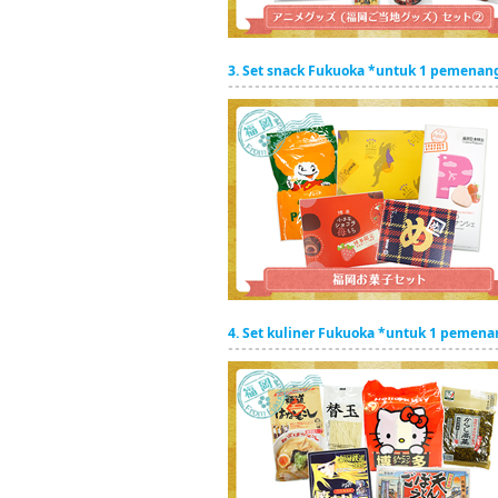
3. Set snack Fukuoka *untuk 1 pemenan
4. Set kuliner Fukuoka *untuk 1 pemen