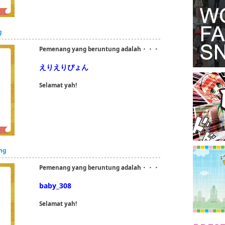
g
Pemenang yang beruntung adalah・・・
えりえりぴょん
Selamat yah!
ang
Pemenang yang beruntung adalah・・・
baby_308
Selamat yah!