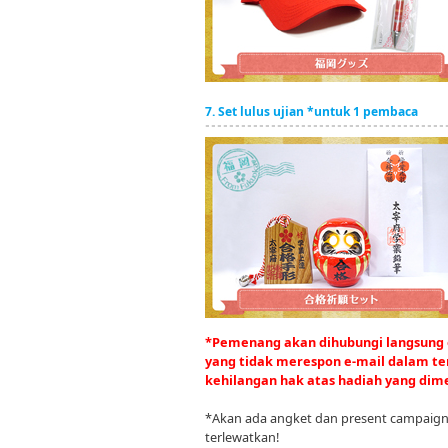
7. Set lulus ujian *untuk 1 pembaca
*Pemenang akan dihubungi langsung 
yang tidak merespon e-mail dalam te
kehilangan hak atas hadiah yang di
*Akan ada angket dan present campaign 
terlewatkan!