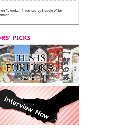
6
en Fukuoka - Presented by Noodle Writer
Yamada
6
en / 福龍軒
RS' PICKS
5
rium Cosplay] - Indonesia - #019 MM Earlene
7
razu Hakata Honten | Keliling Kota Fukuoka
 menu vegan/vegetarian baru
7
Kota Fukuoka mencicipi menu vegan/vegetarian
4
KI