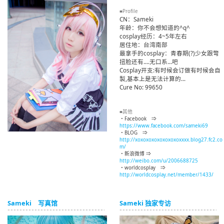
■Profile
CN：Sameki
年龄：你不会想知道的^q^
cosplay经历：4~5年左右
居住地：台湾南部
最拿手的cosplay：青春期(?)少女跟彆
扭脸还有....无口系...吧
Cosplay开支:有时候会订做有时候会自
製,基本上是无法计算的...
Cure No: 99650
■其他
・Facebook ⇒
https://www.facebook.com/sameki69
・BLOG ⇒
http://xoxoxoxoxoxoxoxoxxxx.blog27.fc2.co
m/
・新浪微博 ⇒
http://weibo.com/u/2006688725
・worldcosplay ⇒
http://worldcosplay.net/member/1433/
Sameki 写真馆
Sameki 独家专访