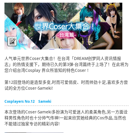
English
ภาษาไทย
tiéng Viêt
Bahasa Indonesia
人气单元世界Coser大集合！在台湾「DREAM创梦同人资讯情报
志」的热情支援下，期待已久的第3弹-台湾篇终于上场了！在此将为
您介绍台湾Cosplay 界众所皆知的特色Coser !
第12回登场的是造型多变,时而可爱俏皮、时而帅劲十足,喜欢多方尝
试的全方位Coser-Sameki!
Cosplayers No.12 Sameki
本次登场的Coser-Sameki多扮演为可爱迷人的柔美角色,另一方面诠
释男性角色时也十分帅气传神!一起来欣赏她经典的Cos作品,当然也
不能错过独家专访的精彩内容!