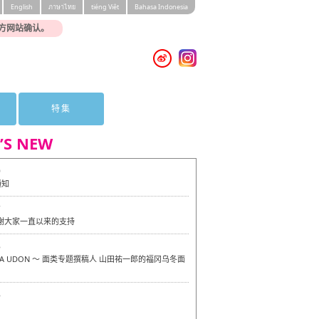
English
ภาษาไทย
tiéng Viêt
Bahasa Indonesia
方网站确认。
特集
’S NEW
0
通知
7
感谢大家一直以来的支持
6
OKA UDON ～ 面类专题撰稿人 山田祐一郎的福冈乌冬面
6