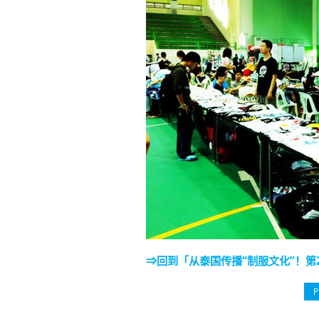
⇒回到「从泰国传播“制服文化”！第24届 
P