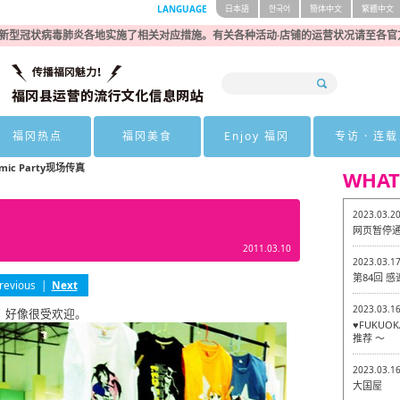
LANGUAGE
日本語
한국어
簡体中文
繁體中文
新型冠状病毒肺炎各地实施了相关对应措施。有关各种活动·店铺的运营状况请至各官
福冈热点
福冈美食
Enjoy 福冈
专访 · 连载
mic Party现场传真
WHAT
2023.03.2
网页暂停
2011.03.10
2023.03.1
第84回 
revious
|
Next
2023.03.1
，好像很受欢迎。
♥FUKU
推荐 ～
2023.03.1
大国屋