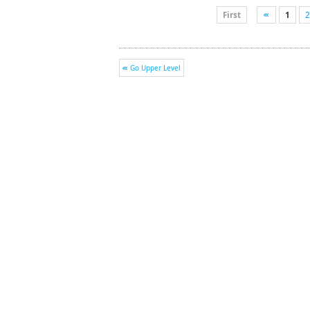
First
1
2
Go Upper Level