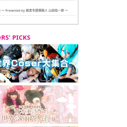
6
〜 Presented by 面类专题撰稿人 山田佑一郎 〜
6
RS' PICKS
7
okarazu 博多总店 〜 严格素食主义・素食主义者的菜单试
 in 福冈市！〜
7
义・素食主义者的菜单试的试吃之旅 in 福冈市！
2
 Stand 大名店 〜 严格素食主义・素食主义者的菜单试的试
 福冈市！〜
8
尾本社乌冬店