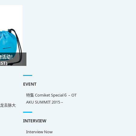
礼物活动！
ST)
EVENT
特集 Comiket Special６ – OT
AKU SUMMIT 2015 –
来龙去脉大
INTERVIEW
Interview Now