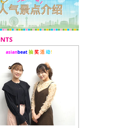
ENTS
asian
beat
抽
奖
活
动
！