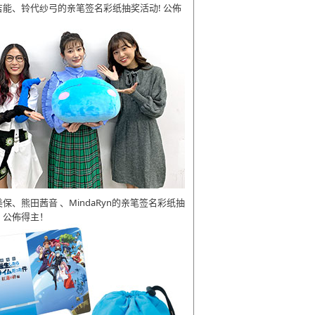
吉能、铃代纱弓的亲笔签名彩纸抽奖活动! 公佈
美保、熊田茜音 、MindaRyn的亲笔签名彩纸抽
 公佈得主！