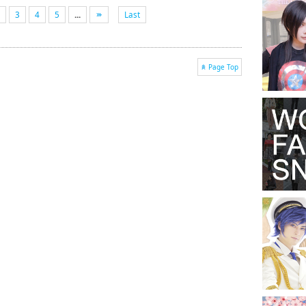
3
4
5
...
Last
Page Top