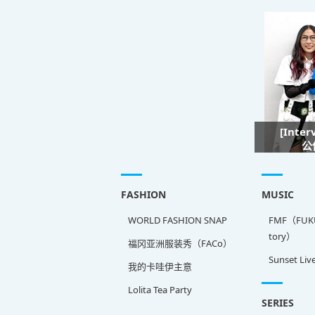
[Inte
公
FASHION
MUSIC
WORLD FASHION SNAP
FMF（FUKU
tory）
福冈亚洲服装秀（FACo）
Sunset Liv
我的卡哇伊主意
Lolita Tea Party
SERIES