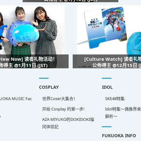
rview Now] 读者礼物活动！
[Culture Watch] 读者
佈得主 @1月11日 (JST)
公佈得主 @12月15日 (J
COSPLAY
IDOL
OKA MUSIC Fac
世界Coser大集合！
SKE48特集
开始 Cosplay 的第一步!
Idol特集～偶像界
e
解析～
AZA MIYUKO的DOKIDOKI福
冈体验記
FUKUOKA INFO