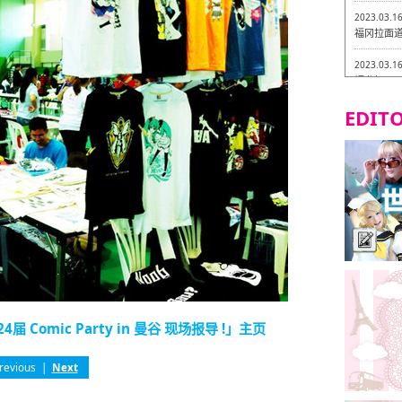
2023.03.1
福冈拉面道 
2023.03.1
福龙轩
EDITO
2023.03.0
Isogiy
的试吃之旅
2023.03.0
严格素食主
2023.03.0
Little
吃之旅 in
2023.02.2
东筑轩 折
Comic Party in 曼谷 现场报导 !」主页
revious
|
Next