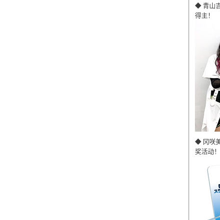
◆ 青山
得主！
◆ 冈咲
奖活动！