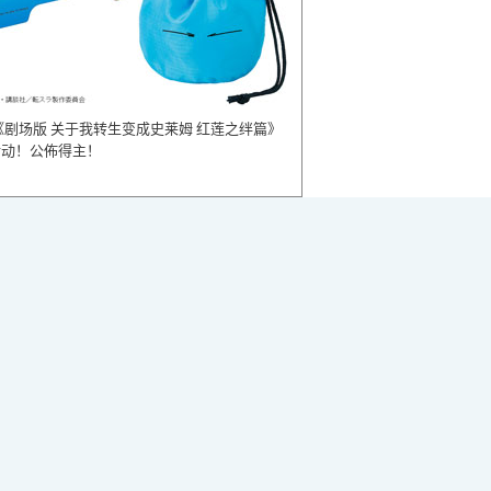
《剧场版 关于我转生变成史莱姆 红莲之绊篇》
活动！公佈得主！