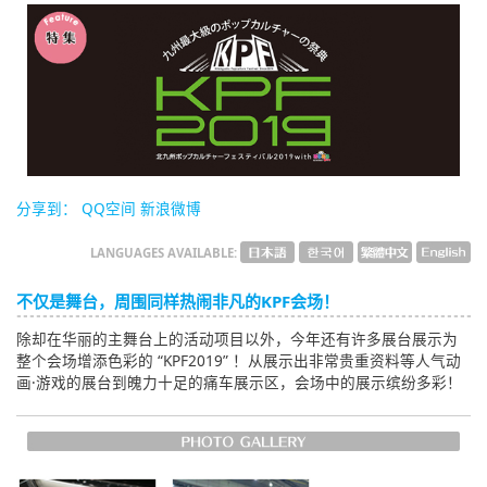
English
ภาษาไทย
tiéng Viêt
Bahasa Indonesia
分享到：
QQ空间
新浪微博
LANGUAGES AVAILABLE:
不仅是舞台，周围同样热闹非凡的KPF会场！
除却在华丽的主舞台上的活动项目以外，今年还有许多展台展示为
整个会场增添色彩的 “KPF2019” ！从展示出非常贵重资料等人气动
画·游戏的展台到魄力十足的痛车展示区，会场中的展示缤纷多彩！