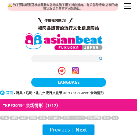
为了预防新型冠状病毒肺炎各地实施了相关对应措施。有关各种活动·店铺的运
营状况请至各官方网站确认。
LANGUAGE
首页
特集
活动
北九州流行文化节2019
日本語
“KPF2019” 会场情形
“KPF2019” 会场情形（1/17）
한국어
日本
福冈
体验
漫画
动画
Cosplay
簡体中文
游戏 · e-sports
活动报道
观光
Art
Previous
Next
|
繁體中文