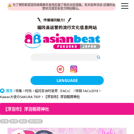
为了预防新型冠状病毒肺炎各地实施了相关对应措施。有关各种活动·店铺的运
营状况请至各官方网站确认。
LANGUAGE
首页
特集
时尚
福冈亚洲时装秀（FACo）
日本語
特辑 FACo2018
Kawaii大使のSAKURA TRIP
【浮羽市】浮羽稻荷神社
한국어
【浮羽市】浮羽稻荷神社
簡体中文
日本
台湾
观光
流行地区
繁體中文