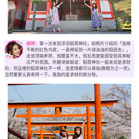
婉婷
：第一次来到浮羽稻荷神社，如照片介绍的「连绵
不断的红色鸟居，一直伸延到一片绿油油的稻田去」。
走到顶端参拜，规模虽不大，但反而更能感受到其神秘
庄严的氛围。听翻译姐姐说：稻荷神社一般来说是求财
的，但这裡的稻荷神社不一样，连爱情都可以保佑(眼睛为之一亮)，
当然要更认真参拜一下，我指的是求财的部分啦。