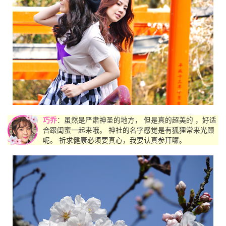
巧乔
：虽然是严肃神圣的地方， 但是真的超美的 ，好适
合跟闺蜜一起来哦。 神社的名字感觉是有狐狸常来光顾
呢。 祈求健康必须要真心，我要认真参拜囉。