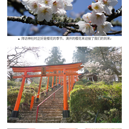
▲ 拜访神社时正好是樱花的季节。满开的樱花来迎接了我们的到来♪