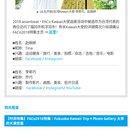
▲ (从左开始)台湾Kawaii大使·李牵巧、赵婉婷
2018 asianbeat・FACo Kawaii大使选拨活动中被选作为台湾代表的
两位访问了福冈市和浮羽市！有关Kawaii大使的详细情况介绍请确认
FACo2018特集主页 ⇒
这里！
■姓名：赵婉婷
■昵称：Tina
■兴趣：运动健身／旅行／美食／拍照／杂志／吉他／音乐／电影
■链接：
Facebook
/
Instagram
■姓名：李牵巧
■昵称：乔巧
■兴趣：製作影片、画图、美妆、些许日语
■链接：
Facebook
/
Instagram
/
YouTube
相关报道
【时尚特集】FACo2016特集｜Fukuoka Kawaii Trip ♥ Photo Gallery 太宰
府天满宫篇