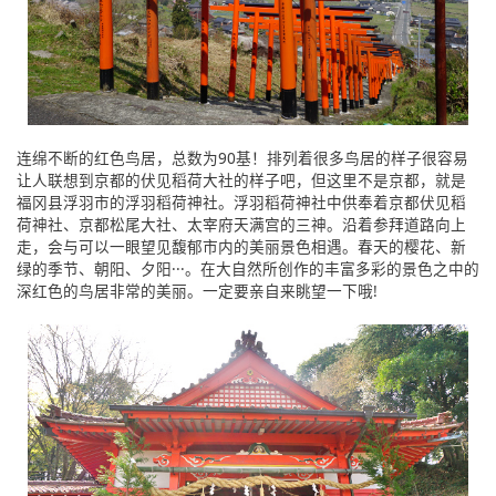
连绵不断的红色鸟居，总数为90基！排列着很多鸟居的样子很容易
让人联想到京都的伏见稻荷大社的样子吧，但这里不是京都，就是
福冈县浮羽市的浮羽稻荷神社。浮羽稻荷神社中供奉着京都伏见稻
荷神社、京都松尾大社、太宰府天满宫的三神。沿着参拜道路向上
走，会与可以一眼望见馥郁市内的美丽景色相遇。春天的樱花、新
绿的季节、朝阳、夕阳···。在大自然所创作的丰富多彩的景色之中的
深红色的鸟居非常的美丽。一定要亲自来眺望一下哦!