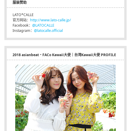
服装赞助
LATO*CALLE
官方网站：
http://www.lato-calle.jp/
Facebook：
@LATOCALLE
Instagram：
@latocalle.official
2018 asianbeat・FACo Kawaii大使｜台湾Kawaii大使 PROFILE