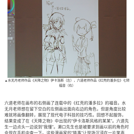
English
ภาษาไทย
tiéng Viêt
Bahasa Indonesia
▲水无月老师作品《天降之物》伊卡洛斯（左），六道老师作品《红壳的潘多拉》七转
福音（右）
六道老师在画布的右侧画了连载中的《红壳的潘多拉》的福音。水
无月老师想在留下空白的左侧画出面向右边的角色，但是角度比较
难就将画像翻转，展现了现代电子科技的技巧性。回想不起服饰，
结果变成了在《天降之物》中出现的“伊卡洛斯风格的某某”。六道先
生一边点头一边说到“我懂”。濑口先生也是被要求到画以前的角色时
会现在手机中查一下。这些漫画家的“轶事”让现场沉浸在一片笑声