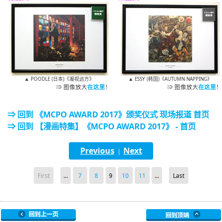
▲ POODLE (日本)《凝视远方》
▲ ESSY (韩国)《AUTUMN NAPPING》
⇒ 图像放大
在这里
！
⇒ 图像放大
在这里
！
⇒ 回到 《MCPO AWARD 2017》颁奖仪式 现场报道 首页
⇒ 回到 【漫画特集】《MCPO AWARD 2017》 - 首页
Previous
Next
|
First
...
7
8
9
10
11
...
Last