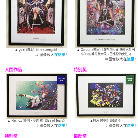
▲ yu-ri (日本)《the strength》
▲ Golbori (韩国)《요한 계시록 -바벨론의 여
⇒ 图像放大
在这里
！
자-》(约翰的默示录 - 巴比伦的女性 -)
⇒图像放大在
这里
！
入围作品
特别奖
▲ Nachoz (美国・圣迭戈)《Sea of Tears》
▲鸠酒 (中国)《彩虹♪》
⇒ 图像放大在
这里
！
⇒ 图像放大在
这里
！
特别奖
鼓励奖