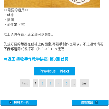
<<需要的道具>>
・丝袜
・插图
・油性笔（黒）
以上道具在百元店全部可以买到。
先想好要的想画在丝袜上的图案,再着手制作也可以，不过通常情况
下我都是即兴发挥啦（ｂ＾ω＾）ｂ嘿嘿
⇒返回 痛物手作教学讲座! 第3回 首页
Previous
Next
|
First
1
2
3
4
5
...
Last