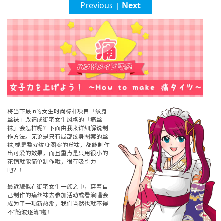
Previous
Next
|
English
ภาษาไทย
tiéng Viêt
Bahasa Indonesia
将当下最in的女生时尚标杆项目「纹身
丝袜」改造成御宅女生风格的「痛丝
袜」会怎样呢？下面由我来详细解说制
作方法。无论是只有局部纹身图案的丝
袜,或是整双纹身图案的丝袜，都能制作
出可爱的效果，而且重点是只用很小的
花销就能简单制作哦，很有吸引力
吧？！
最近貌似在御宅女生一族之中，穿着自
己制作的痛丝袜去参加活动或看演唱会
成为了一项新热潮，我们当然也就不得
不“随波逐流”啦！