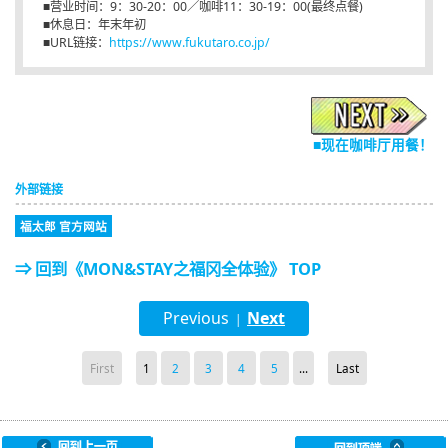
■营业时间：9：30-20：00／咖啡11：30-19：00(最终点餐)
■休息日：年末年初
■URL链接：
https://www.fukutaro.co.jp/
■现在咖啡厅用餐！
外部链接
福太郎 官方网站
⇒ 回到《MON&STAY之福冈全体验》 TOP
Previous
Next
|
First
1
2
3
4
5
...
Last