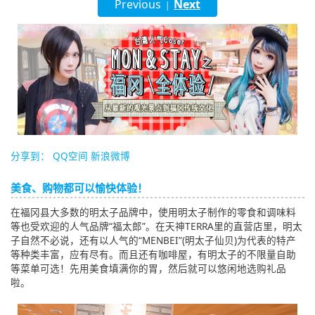
Previous
Next
|
English
ภาษาไทย
tiéng Viêt
Bahasa Indonesia
分享到：
QQ空间
新浪微博
美食、购物都可以愉快体验！
在福冈县大多数的明太子品牌中，使用明太子制作的零食和调味料
等也受欢迎的人气品牌“福太郎”。在天神TERRA里的直营店里，明太
子自然不必说，还有以人气的“MENBEI”(明太子仙贝)为代表的特产
等种类丰富，应有尽有。而且还有咖啡屋，有明太子的不限量自助
等菜单可选！先用美食填满你的胃，然后就可以悠闲地选购礼品
啦。