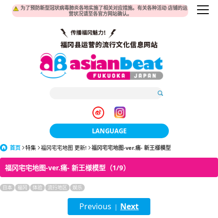
为了预防新型冠状病毒肺炎各地实施了相关对应措施。有关各种活动·店铺的运
营状况请至各官方网站确认。
LANGUAGE
首页
特集
福冈宅宅地图 更新!
福冈宅宅地图-ver.痛- 新王様模型
日本語
福冈宅宅地图-ver.痛- 新王様模型（1/9）
한국어
日本
福冈
体验
流行地区
娱乐
簡体中文
Previous
Next
|
繁體中文