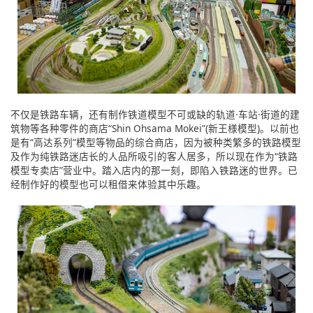
不仅是铁路车辆，还有制作铁道模型不可或缺的轨道·车站·街道的建
筑物等各种零件的商店“Shin Ohsama Mokei”(新王様模型)。以前也
是有“高达系列”模型等物品的综合商店，因为被种类繁多的铁路模型
及作为纯铁路迷店长的人品所吸引的客人居多，所以现在作为“铁路
模型专卖店”营业中。踏入店内的那一刻，即陷入铁路迷的世界。已
经制作好的模型也可以租借来体验其中乐趣。