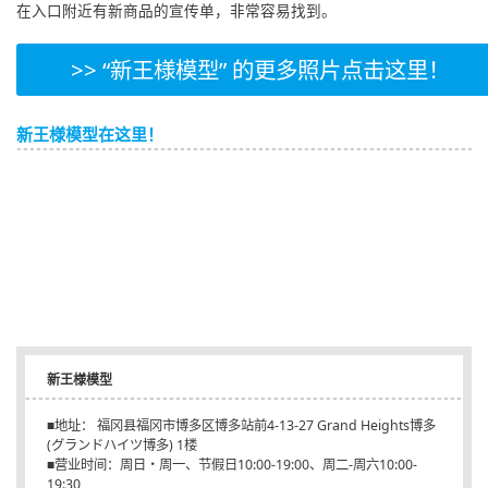
在入口附近有新商品的宣传单，非常容易找到。
>> “新王様模型” 的更多照片点击这里！
新王様模型在这里！
新王様模型
■地址： 福冈县福冈市博多区博多站前4-13-27 Grand Heights博多
(グランドハイツ博多) 1楼
■营业时间：周日・周一、节假日10:00-19:00、周二-周六10:00-
19:30