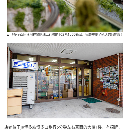
▲ 博多至西唐津间在筑肥线上行驶的103系1500番台。完美重现了轨道的倾斜度！
店铺位于JR博多站博多口步行5分钟左右直面的大楼1楼。有招牌，