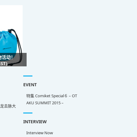
礼物活动！
ST)
EVENT
特集 Comiket Special６ – OT
AKU SUMMIT 2015 –
来龙去脉大
INTERVIEW
Interview Now