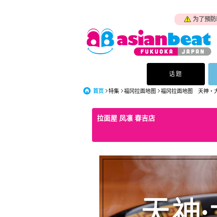
为了预防
话题
首页
特集
福冈拉面地图
福冈拉面地图 天神・
拉面屋 凤凛 春吉店