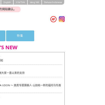
English
ภาษาไทย
tiéng Viêt
Bahasa Indonesia
方网站确认。
特集
’S NEW
0
通知
7
感谢大家一直以来的支持
6
OKA UDON ～ 面类专题撰稿人 山田祐一郎的福冈乌冬面
6