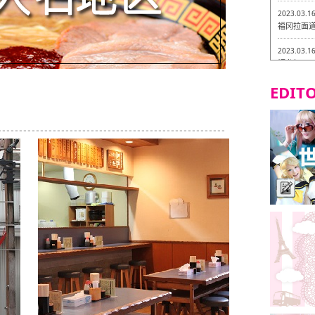
2023.03.1
福冈拉面道 
2023.03.1
福龙轩
EDITO
2023.03.0
Isogiy
的试吃之旅
2023.03.0
严格素食主
2023.03.0
Little
吃之旅 in
2023.02.2
东筑轩 折