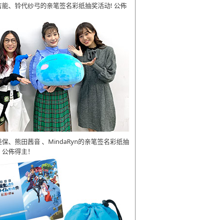
吉能、铃代纱弓的亲笔签名彩纸抽奖活动! 公佈
美保、熊田茜音 、MindaRyn的亲笔签名彩纸抽
 公佈得主！