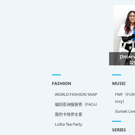
[Inte
公
FASHION
MUSIC
WORLD FASHION SNAP
FMF（FUKU
tory）
福冈亚洲服装秀（FACo）
Sunset Liv
我的卡哇伊主意
Lolita Tea Party
SERIES