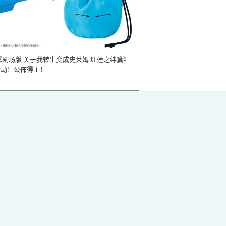
《剧场版 关于我转生变成史莱姆 红莲之绊篇》
活动！公佈得主！