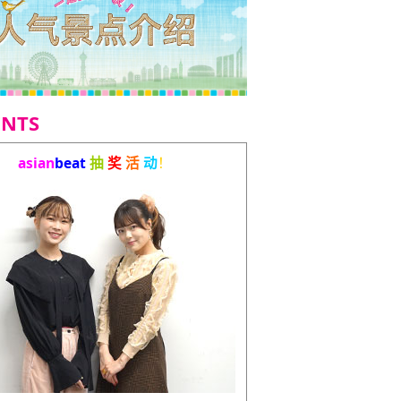
ENTS
asian
beat
抽
奖
活
动
！