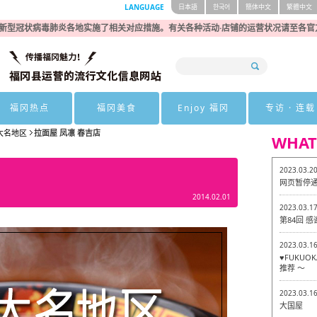
LANGUAGE
日本語
한국어
簡体中文
繁體中文
新型冠状病毒肺炎各地实施了相关对应措施。有关各种活动·店铺的运营状况请至各官
福冈热点
福冈美食
Enjoy 福冈
专访 · 连载
大名地区
拉面屋 凤凛 春吉店
WHAT
2023.03.2
网页暂停
2014.02.01
2023.03.1
第84回 
2023.03.1
♥FUKU
推荐 ～
2023.03.1
大国屋