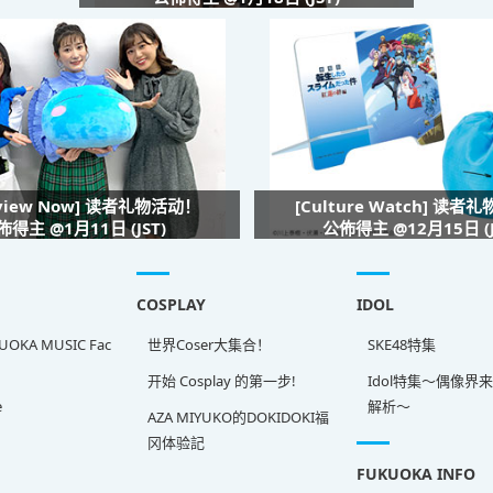
rview Now] 读者礼物活动！
[Culture Watch] 读者
佈得主 @1月11日 (JST)
公佈得主 @12月15日 (J
COSPLAY
IDOL
OKA MUSIC Fac
世界Coser大集合！
SKE48特集
开始 Cosplay 的第一步!
Idol特集～偶像界
e
解析～
AZA MIYUKO的DOKIDOKI福
冈体验記
FUKUOKA INFO