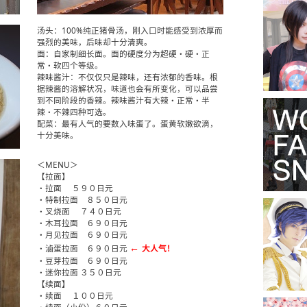
汤头：100%纯正猪骨汤，刚入口时能感受到浓厚而
强烈的美味，后味却十分清爽。
面：自家制细长面。面的硬度分为超硬・硬・正
常・软四个等级。
辣味酱汁：不仅仅只是辣味，还有浓郁的香味。根
据辣酱的溶解状况，味道也会有所变化，可以品尝
到不同阶段的香辣。辣味酱汁有大辣・正常・半
辣・不辣四种可选。
配菜：最有人气的要数入味蛋了。蛋黄软嫩欲滴，
十分美味。
＜MENU＞
【拉面】
・拉面 ５９０日元
・特制拉面 ８５０日元
・叉烧面 ７４０日元
・木耳拉面 ６９０日元
・月见拉面 ６９０日元
←
・滷蛋拉面 ６９０日元
大人气！
・豆芽拉面 ６９０日元
・迷你拉面 ３５０日元
【续面】
・续面 １００日元