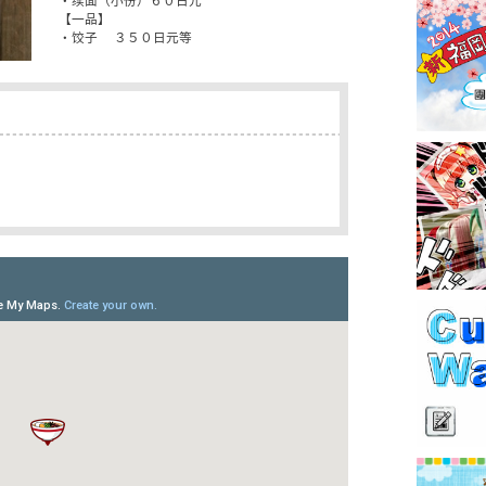
・续面（小份）６０日元
【一品】
・饺子 ３５０日元等