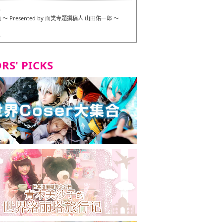
6
〜 Presented by 面类专题撰稿人 山田佑一郎 〜
6
RS' PICKS
7
okarazu 博多总店 〜 严格素食主义・素食主义者的菜单试
 in 福冈市！〜
7
义・素食主义者的菜单试的试吃之旅 in 福冈市！
2
 Stand 大名店 〜 严格素食主义・素食主义者的菜单试的试
 福冈市！〜
8
尾本社乌冬店