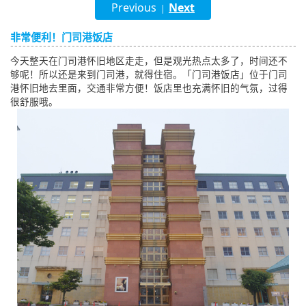
Previous
Next
|
English
非常便利！门司港饭店
ภาษาไทย
今天整天在门司港怀旧地区走走，但是观光热点太多了，时间还不
tiéng Viêt
够呢！所以还是来到门司港，就得住宿。「门司港饭店」位于门司
港怀旧地去里面，交通非常方便！饭店里也充满怀旧的气氛，过得
Bahasa Indonesia
很舒服哦。