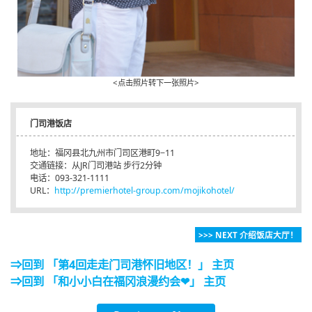
<点击照片转下一张照片>
门司港饭店
地址：福冈县北九州市门司区港町9−11
交通链接：从JR门司港站 步行2分钟
电话：093-321-1111
URL：
http://premierhotel-group.com/mojikohotel/
>>> NEXT 介绍饭店大厅！
⇒回到 「第4回走走门司港怀旧地区！」 主页
⇒回到 「和小小白在福冈浪漫约会❤」 主页