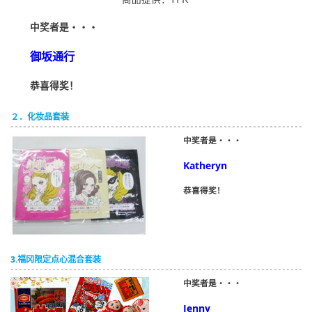
中奖者是・・・
御坂通行
恭喜得奖！
２．化妆品套装
中奖者是・・・
Katheryn
恭喜得奖！
3.福冈限定点心混合套装
中奖者是・・・
Jenny