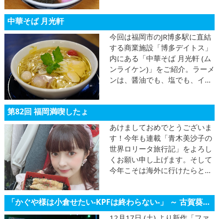
います。山田さんのおすすめ
は、北九州・小倉の郷土料理
中華そば 月光軒
「ぬか炊き」がついたうどん定
食！
今回は福岡市のJR博多駅に直結
する商業施設「博多デイトス」
内にある「中華そば 月光軒 (ム
ンライケン)」をご紹介。ラーメ
ンは、醤油でも、塩でも、イリ
コ出汁でも、そしてつけ麺で
も、専門店クオリティの味が楽
第82回 福岡満喫したょ
しめます。夜は居酒屋メニュー
が登場しますよ♪
あけましておめでとうございま
す！今年も連載「青木美沙子の
世界ロリータ旅行記」をよろし
くお願い申し上げます。そして
今年こそは海外に行けたらと願
っています！
「かぐや様は小倉せたい-KPFは終わらない-」 ～ 古賀葵・鈴代紗弓 ～
12月17日 (土) より新作「ファ