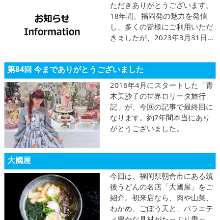
ただきありがとうございます。
18年間、福岡発の魅力を発信
し、多くの皆様にご利用いただ
きましたが、2023年3月31日
(金) をもちまして、当ウェブサ
イトを終了することになりまし
第84回 今までありがとうございました
た。
2016年4月にスタートした「青
木美沙子の世界ロリータ旅行
記」が、今回の記事で最終回に
なります。約7年間本当にあり
がとうございました。
大國屋
今回は、福岡県朝倉市にある筑
後うどんの名店「大國屋」をご
紹介。初来店なら、肉や山菜、
わかめ、ごぼう天と、バラエテ
ィ豊かな具材がたっぷり乗った