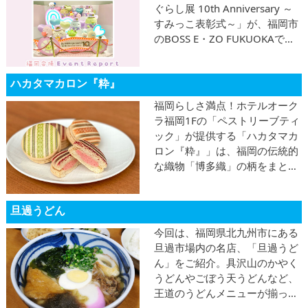
ぐらし展 10th Anniversary ～
すみっこ表彰式～」が、福岡市
のBOSS E・ZO FUKUOKAで開
催中！タキシード姿のすみっコ
たちの姿がカワイイ！開催は3
ハカタマカロン『粋』
月2日 (木) まで。お見逃しなく♪
福岡らしさ満点！ホテルオーク
ラ福岡1Fの「ペストリーブティ
ック」が提供する「ハカタマカ
ロン『粋』」は、福岡の伝統的
な織物「博多織」の柄をまとっ
たおしゃれなスイーツです♪気
になるフレーバーは3つ！
旦過うどん
今回は、福岡県北九州市にある
旦過市場内の名店、「旦過うど
ん」をご紹介。具沢山のかやく
うどんやごぼう天うどんなど、
王道のうどんメニューが揃って