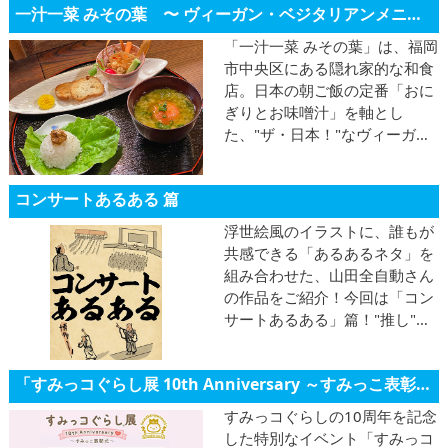
一汁一菜 みその葉 〜 ヴィーガン・ベジタリアンメニュー試食ツアー in 福岡市！〜
「一汁一菜 みその葉」は、福岡
市中央区にある隠れ家的な和食
店。日本の朝ご飯の定番「おに
ぎりとお味噌汁」を軸とし
た、"ザ・日本！"なヴィーガン
メニューを味わえます。今回は
メディア向け試食会で披露され
コンサートあるある 篇
たヴィーガンメニューをご紹介
♪
浮世絵風のイラストに、誰もが
共感できる「あるあるネタ」を
組み合わせた、山田全自動さん
の作品をご紹介！今回は「コン
サートあるある」篇！"推し"が
いるというスペシャルな空間だ
けに、興奮度はマックス！
「すみっコぐらし展 10th Anniversary ～すみっこ表彰式～」が福岡市のBOSS E・ZO FUKUOKAで開催中！
すみっコぐらしの10周年を記念
した特別なイベント「すみっコ