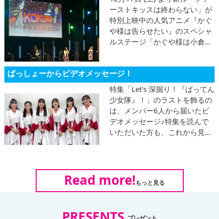
ーストキッスは終わらない」が
特別上映中の人気アニメ『かぐ
や様は告らせたい』のスペシャ
ルステージ「かぐや様は小倉せ
たい-KPFは終わらない-」が
KPF2022に！声優の古賀葵さん
ばっしょーからビデオメッセージ！
と鈴代紗弓さんが、本作の見ど
ころや思いを語ったトークショ
特集「Let's 深掘り！『ばってん
ーをレポートします！
少女隊』！」のラストを飾るの
は、メンバー6人から届いたビ
デオメッセージ♪特集を読んで
いただいた方も、これから見る
よ、という方も、ぜひチェック
してくださいね♪ 海外での活動
も続々と発表されているので要
チェック！
Read more!
もっと見る
PRESENTS
プレゼント