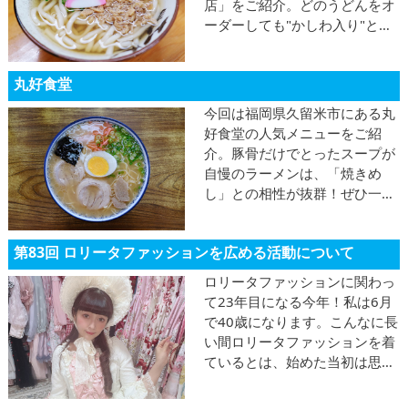
店」をご紹介。どのうどんをオ
ーダーしても"かしわ入り"とい
う贅沢さ！ミニサイズのかしわ
めしもぜひご一緒に♪
丸好食堂
今回は福岡県久留米市にある丸
好食堂の人気メニューをご紹
介。豚骨だけでとったスープが
自慢のラーメンは、「焼きめ
し」との相性が抜群！ぜひ一緒
にどうぞ！
第83回 ロリータファッションを広める活動について
ロリータファッションに関わっ
て23年目になる今年！私は6月
で40歳になります。こんなに長
い間ロリータファッションを着
ているとは、始めた当初は思っ
てもいませんでした。