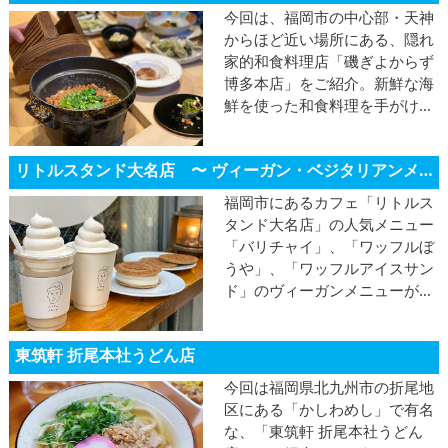
試食ツアーの様子をご紹介。工
今回は、福岡市の中心部・天神
夫を凝らした独創性豊かなメニ
からほど近い場所にある、隠れ
ューは必見です！
家的和食料理店「磯ぎよからず
博多本店」をご紹介。新鮮な海
鮮を使った和食料理を手がける
同店が披露したヴィーガンメニ
ューはいかに？お味はもちろ
リトルスタンド大名店 〜 ヴィーガン・ベジタリアンメニュー試食ツアー in 福岡市！〜
ん、目にも美しい料理の数々を
ご覧あれ！
福岡市にあるカフェ「リトルス
タンド大名店」の人気メニュー
「バリチャイ」、「ワッフルぼ
うや」、「ワッフルアイスサン
ド」のヴィーガンメニューが登
場！ オリジナルの持ち味とプラ
ントベース食材が融合した絶品
東筑軒 折尾本社うどん店
メニューです♪
今回は福岡県北九州市の折尾地
区にある「かしわめし」で有名
な、「東筑軒 折尾本社うどん