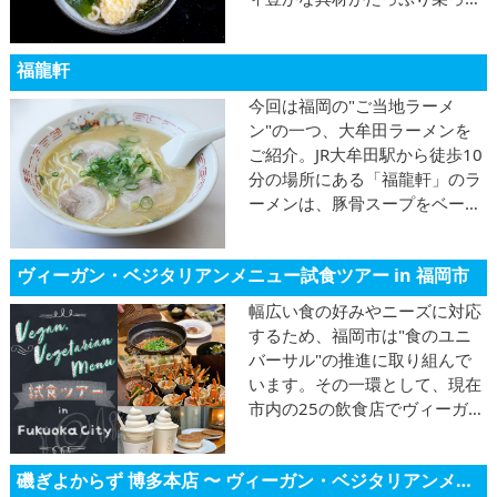
名物「大國うどん」をぜひ♪
福龍軒
今回は福岡の"ご当地ラーメ
ン"の一つ、大牟田ラーメンを
ご紹介。JR大牟田駅から徒歩10
分の場所にある「福龍軒」のラ
ーメンは、豚骨スープをベース
に、コクのある味わいの中にほ
んのりと甘みを感じられるのが
ヴィーガン・ベジタリアンメニュー試食ツアー in 福岡市
特色です♪
幅広い食の好みやニーズに対応
するため、福岡市は"食のユニ
バーサル"の推進に取り組んで
います。その一環として、現在
市内の25の飲食店でヴィーガ
ン・ベジタリアン対応の新メニ
ューを開発中！今回は一般提供
磯ぎよからず 博多本店 〜 ヴィーガン・ベジタリアンメニュー試食ツアー in 福岡市！〜
に先立ち行われた、新メニュー