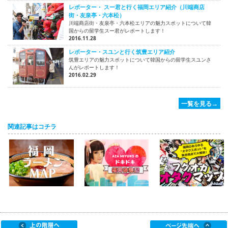
レポーター・ スー君と行く福岡エリア紹介（川端商店
街・友泉亭・六本松）
川端商店街・友泉亭・六本松エリアの魅力スポットについて韓
国からの留学生スー君がレポートします！
2016.11.28
レポーター・スユンと行く筑豊エリア紹介
筑豊エリアの魅力スポットについて韓国からの留学生スユンさ
んがレポートします！
2016.02.29
一覧を見る→
関連記事はコチラ