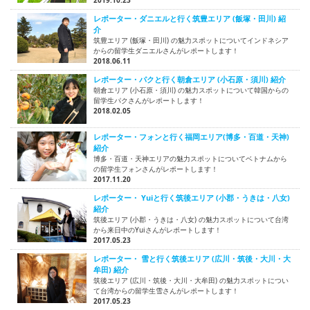
レポーター・ダニエルと行く筑豊エリア (飯塚・田川) 紹
介
筑豊エリア (飯塚・田川) の魅力スポットについてインドネシア
からの留学生ダニエルさんがレポートします！
2018.06.11
レポーター・パクと行く朝倉エリア (小石原・須川) 紹介
朝倉エリア (小石原・須川) の魅力スポットについて韓国からの
留学生パクさんがレポートします！
2018.02.05
レポーター・フォンと行く福岡エリア(博多・百道・天神)
紹介
博多・百道・天神エリアの魅力スポットについてベトナムから
の留学生フォンさんがレポートします！
2017.11.20
レポーター・ Yuiと行く筑後エリア (小郡・うきは・八女)
紹介
筑後エリア (小郡・うきは・八女) の魅力スポットについて台湾
から来日中のYuiさんがレポートします！
2017.05.23
レポーター・ 雪と行く筑後エリア (広川・筑後・大川・大
牟田) 紹介
筑後エリア (広川・筑後・大川・大牟田) の魅力スポットについ
て台湾からの留学生雪さんがレポートします！
2017.05.23