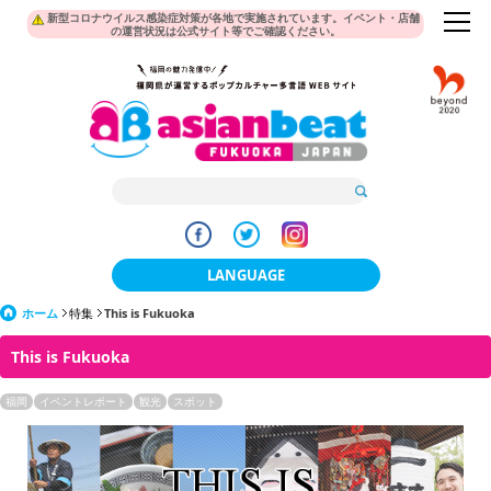
新型コロナウイルス感染症対策が各地で実施されています。イベント・店舗
の運営状況は公式サイト等でご確認ください。
LANGUAGE
ホーム
特集
This is Fukuoka
日本語
This is Fukuoka
한국어
福岡
イベントレポート
観光
スポット
簡体中文
繁體中文