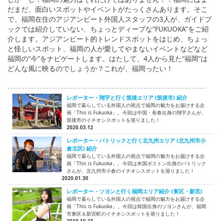
だまだ、面白いスポットやイベントがたっくさんあります。そこ
で、福岡在住のアジアンビート外国人スタッフの3人が、ガイドブ
ックでは紹介していない、ちょっとディープな“FUKUOKA”をご紹
介します。アジアンビート的トレンドスポットをはじめ、ちょっ
と怪しいスポット、福岡の人が愛してやまないイベントなどなど
福岡の“今”をナビゲートします。はたして、4人から見た“福岡”は
どんな風に映るのでしょうか？これが、福岡ったい！
レポーター・翔宇と行く筑後エリア (筑後市) 紹介
福岡で暮らしている外国人の視点で福岡の魅力をお届けする企
画「This is Fukuoka」。今回は中国・長春出身の翔宇さんが、
筑後市のイチオシスポットを巡りました！
2020.03.12
レポーター・パトリックと行く北九州エリア (北九州市小
倉北区) 紹介
福岡で暮らしている外国人の視点で福岡の魅力をお届けする企
画「This is Fukuoka」。今回は米国ボストン出身のパトリック
さんが、北九州市小倉のイチオシスポットを巡りました！
2020.01.30
レポーター・ソヨンと行く福岡エリア紹介 (東区・新宮)
福岡で暮らしている外国人の視点で福岡の魅力をお届けする企
画「This is Fukuoka」。今回は韓国出身のソヨンさんが、福岡
市東区＆新宮町のイチオシスポットを巡りました！
2019.10.23