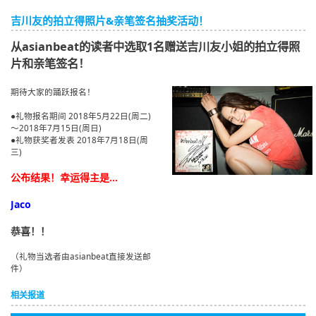
English
吉川友的拍立得照片&亲笔签名抽奖活动！
ภาษาไทย
从asianbeat的读者中选取1名赠送吉川友小姐的拍立得照
片和亲笔签名！
tiéng Viêt
期待大家的踊跃报名！
Bahasa Indonesia
●礼物报名期间 2018年5月22日(周二)
～2018年7月15日(周日)
●礼物获奖者发表 2018年7月18日(周
三)
公布结果！幸运得主是...
Jaco
恭喜！！
（礼物当选者由asianbeat直接发送邮
件）
相关报道