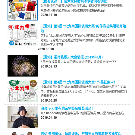
【附有礼品！】请大家协助填写读者问卷调查！
为用作今后的宣传内容的参考信息，现决定进行读者问卷调查。
从协助问卷调查的读者间通过抽奖奉送精美礼品！
2020.11.10
【通知】第5届 “北九州国际漫画大奖”的作品征集活动开始
啦！
第5届“北九州国际漫画大奖”的作品征集活动于2020年6月1日开
始啦。无论是专业还是业余都可以参加！对漫画感兴趣的朋友来
挑战一下大奖吧！
2020.06.10
【通知】福冈县烟火大会情报 (2019年8月)
8月份在福冈县内举办的烟火大会情报，欢迎来参考一下！
2019.08.13
【通知】第4届 “北九州国际漫画大赏” 作品征集中！
今年迎来第4届的“北九州国际漫画大赏”的四格漫画作品正在征集
中。作品报名截止至9月2日 (周一) 14点，如果有感兴趣的朋友们
请踊跃报名！
2019.06.28
演员·伊万里有的亲笔签名抽奖活动！
从asianbeat的读者当中选取1位赠送演员·伊万里有的亲笔签名！
2019.04.19
声优·峯田茉优、福原绫香、阿部里果的亲笔签名抽奖活