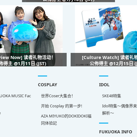
rview Now] 读者礼物活动！
[Culture Watch] 读者
佈得主 @1月11日 (JST)
公佈得主 @12月15日 (J
COSPLAY
IDOL
OKA MUSIC Fac
世界Coser大集合！
SKE48特集
开始 Cosplay 的第一步!
Idol特集～偶像界
e
解析～
AZA MIYUKO的DOKIDOKI福
冈体验記
FUKUOKA INFO