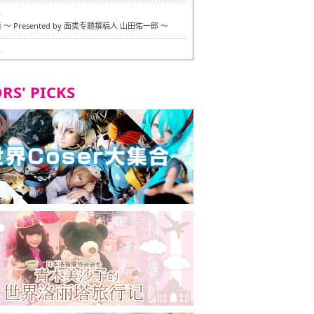
6
〜 Presented by 面类专题撰稿人 山田佑一郎 〜
6
RS' PICKS
7
okarazu 博多总店 〜 严格素食主义・素食主义者的菜单试
 in 福冈市！〜
7
义・素食主义者的菜单试的试吃之旅 in 福冈市！
2
 Stand 大名店 〜 严格素食主义・素食主义者的菜单试的试
 福冈市！〜
8
尾本社乌冬店