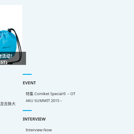
礼物活动！
ST)
EVENT
特集 Comiket Special６ – OT
AKU SUMMIT 2015 –
来龙去脉大
INTERVIEW
Interview Now