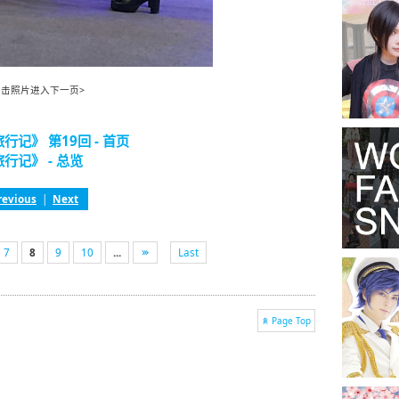
点击照片进入下一页>
记》 第19回 - 首页
行记》 - 总览
revious
|
Next
7
8
9
10
...
Last
Page Top