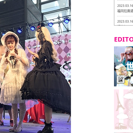
2023.03.1
福冈拉面道 
2023.03.1
福龙轩
EDITO
2023.03.0
Isogiy
的试吃之旅
2023.03.0
严格素食主
2023.03.0
Little
吃之旅 in
2023.02.2
东筑轩 折