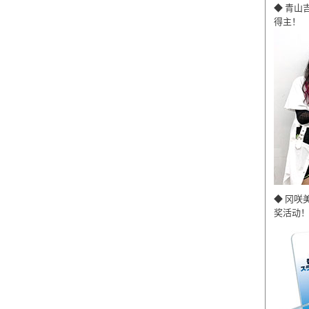
◆ 青山
得主！
◆ 冈咲
奖活动！