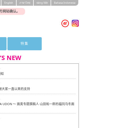
English
ภาษาไทย
tiéng Viêt
Bahasa Indonesia
方网站确认。
特集
’S NEW
0
通知
7
感谢大家一直以来的支持
6
OKA UDON ～ 面类专题撰稿人 山田祐一郎的福冈乌冬面
6