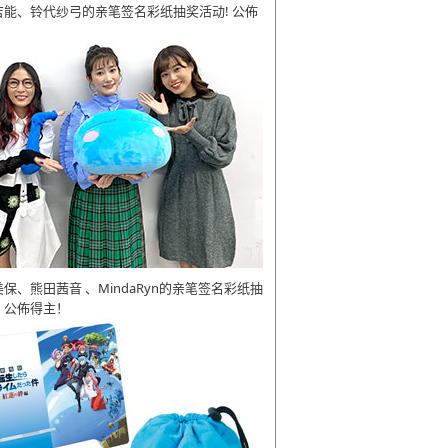
吉能、铃代纱弓的亲笔签名彩纸抽奖活动! 公佈
美保、熊田茜音 、MindaRyn的亲笔签名彩纸抽
 公佈得主！