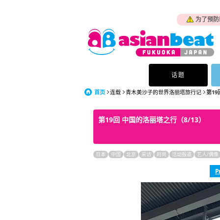
为了预防
话题
首页
连载
青木美沙子的世界洛丽塔旅行记
第1
第19回 中国的洛丽塔之行（8/13）
日本
中国
北京
采访
时尚
活动报道
艺人/偶像
P