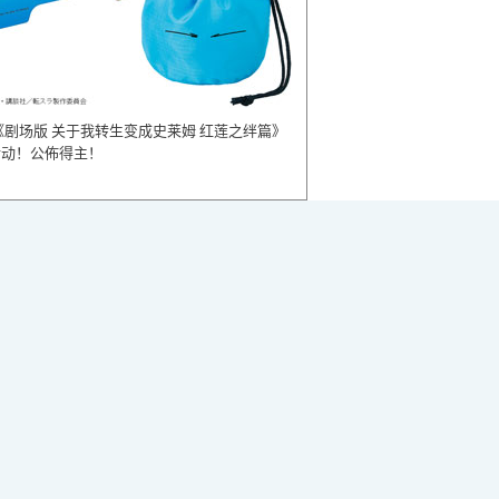
《剧场版 关于我转生变成史莱姆 红莲之绊篇》
活动！公佈得主！