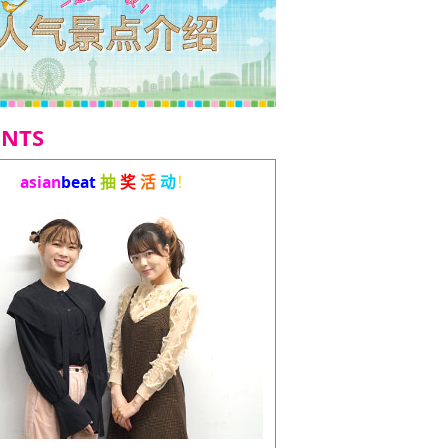
ENTS
asian
beat
抽
奖
活
动
！