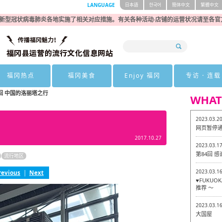
LANGUAGE
日本語
한국어
簡体中文
繁體中文
新型冠状病毒肺炎各地实施了相关对应措施。有关各种活动·店铺的运营状况请至各官
福冈热点
福冈美食
Enjoy 福冈
专访 · 连载
9回 中国的洛丽塔之行
WHAT
2023.03.2
网页暂停
2017.10.27
2023.03.1
第84回 
流行地区
2023.03.1
revious
|
Next
♥FUKU
推荐 ～
2023.03.1
大国屋