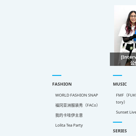
[Inte
公
FASHION
MUSIC
WORLD FASHION SNAP
FMF（FUKU
tory）
福冈亚洲服装秀（FACo）
Sunset Liv
我的卡哇伊主意
Lolita Tea Party
SERIES