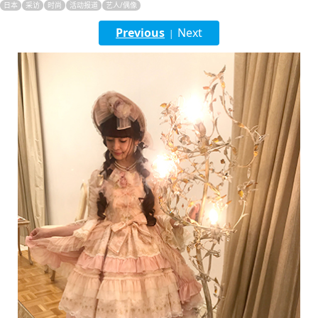
日本
采访
时尚
活动报道
艺人/偶像
English
Previous
Next
|
ภาษาไทย
tiéng Viêt
Bahasa Indonesia