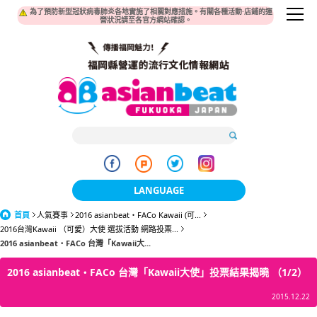
為了預防新型冠狀病毒肺炎各地實施了相關對應措施。有關各種活動·店鋪的運
營狀況請至各官方網站確認。
LANGUAGE
首頁
人氣賽事
2016 asianbeat・FACo Kawaii (可...
日本語
2016台灣Kawaii （可愛）大使 選拔活動 網路投票...
2016 asianbeat・FACo 台灣「Kawaii大...
한국어
2016 asianbeat・FACo 台灣「Kawaii大使」投票結果揭曉 （1/2）
簡体中文
2015.12.22
繁體中文