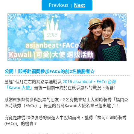
Previous
Next
|
English
ภาษาไทย
tiéng Viêt
Bahasa Indonesia
公開！即將赴福岡參加FACo的前2名優勝者☆
歷經1個月左右的網路票選戰爭,
2016 asianbeat・FACo 台灣
「Kawaii大使」
最後一個關卡終於在競爭激烈的戰況下落幕!
感謝眾多熱情參與投票的朋友，2名有機會站上大型時裝秀「福岡亞
洲時裝秀（FACo）」舞臺的台灣Kawaii大使名單已經出爐了！
究竟是誰從20位強勁的候選人中脫穎而出，獲得「福岡亞洲時裝秀
(FACo)」的機會!?