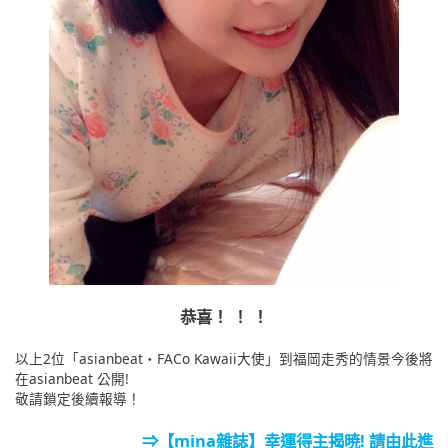
恭喜！ ！ ！
以上2位「asianbeat・FACo Kawaii大使」到福岡走秀的情景今後將
在asianbeat 公開!
敬請鎖定後續報導！
⇒【mina雜誌】幸運得主揭暁! 請由此進