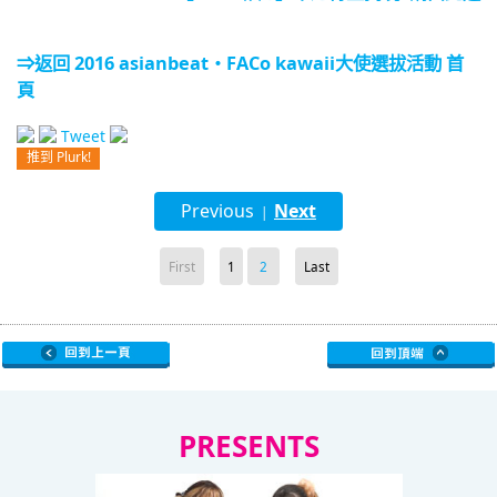
⇒返回 2016 asianbeat・FACo kawaii大使選拔活動 首
頁
Tweet
推到 Plurk!
Previous
Next
|
First
1
2
Last
PRESENTS