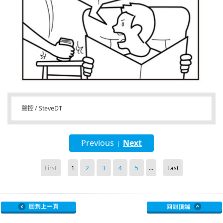
聲控 / SteveDT
Previous
Next
|
First
1
2
3
4
5
...
Last