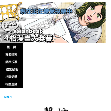
"
English
ภาษาไทย
tiéng Viêt
Bahasa Indonesia
No.1