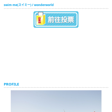
swim me(スイミー) / wonderworld
English
ภาษาไทย
tiéng Viêt
Bahasa Indonesia
PROFILE