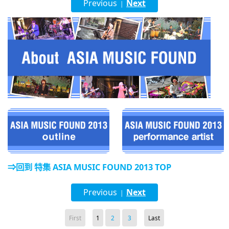
Previous
Next
|
English
ภาษาไทย
tiéng Viêt
Bahasa Indonesia
⇒回到 特集 ASIA MUSIC FOUND 2013 TOP
Previous
Next
|
First
1
2
3
Last