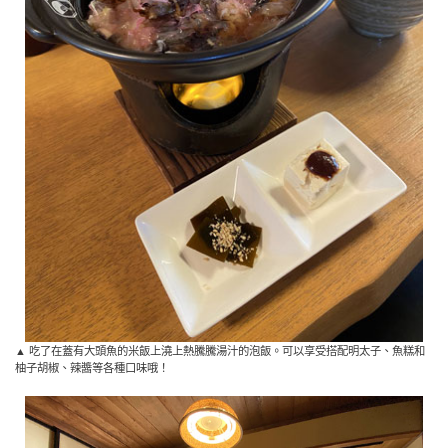
▲ 吃了在蓋有大頭魚的米飯上澆上熱騰騰湯汁的泡飯。可以享受搭配明太子、魚糕和
柚子胡椒、辣醬等各種口味哦！