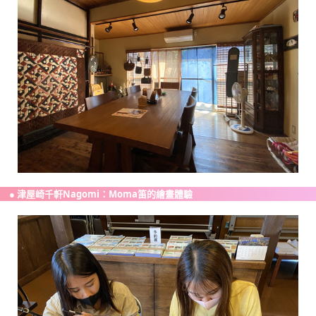
● 津屋崎千軒Nagomi：Moma笛的繪畫體驗