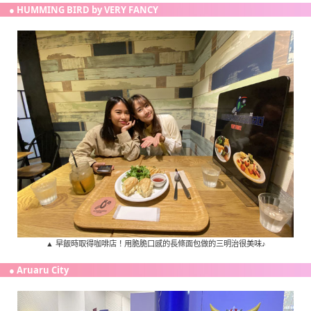
● HUMMING BIRD by VERY FANCY
▲ 早飯時取得咖啡店！用脆脆口感的長條面包做的三明治很美味♪
● Aruaru City