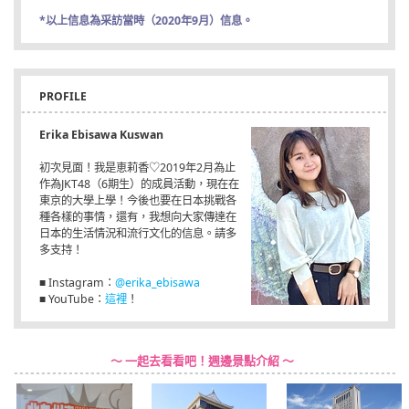
*以上信息為采訪當時（2020年9月）信息。
PROFILE
Erika Ebisawa Kuswan
初次見面！我是恵莉香♡2019年2月為止
作為JKT48（6期生）的成員活動，現在在
東京的大學上學！今後也要在日本挑戰各
種各樣的事情，還有，我想向大家傳達在
日本的生活情況和流行文化的信息。請多
多支持！
■ Instagram：
@erika_ebisawa
■ YouTube：
這裡
！
～ 一起去看看吧！週邊景點介紹 ～