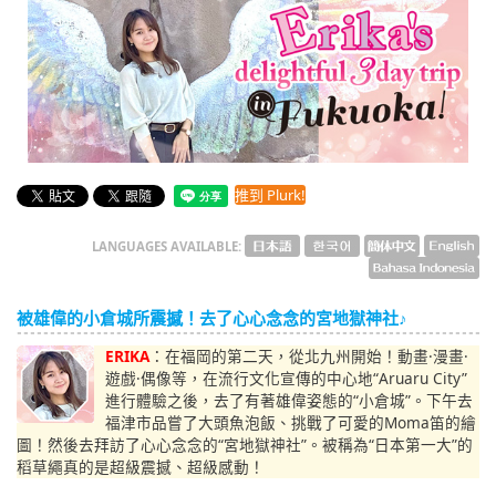
English
ภาษาไทย
tiéng Viêt
Bahasa Indonesia
推到 Plurk!
LANGUAGES AVAILABLE:
被雄偉的小倉城所震撼！去了心心念念的宮地獄神社♪
ERIKA
：在福岡的第二天，從北九州開始！動畫·漫畫·
遊戲·偶像等，在流行文化宣傳的中心地“Aruaru City”
進行體驗之後，去了有著雄偉姿態的“小倉城”。下午去
福津市品嘗了大頭魚泡飯、挑戰了可愛的Moma笛的繪
圖！然後去拜訪了心心念念的“宮地獄神社”。被稱為“日本第一大”的
稻草繩真的是超級震撼、超級感動！