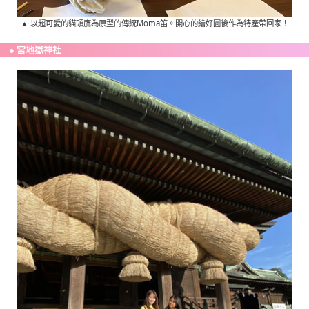
▲ 以超可愛的貓頭鷹為原型的傳統Moma笛。開心的繪好圖後作為特產帶回家！
● 宮地獄神社