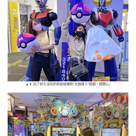
▲▼ 玩了好久沒玩的抓娃娃機和“太鼓達人”遊戲。超開心♪