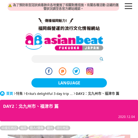
為了預防新型冠狀病毒肺炎各地實施了相關對應措施。有關各種活動·店鋪的運
營狀況請至各官方網站確認。
LANGUAGE
首頁
特集
Erika's delightful 3 day trip ...
日本語
DAY2：北九州市、福津市 篇
DAY2：北九州市、福津市 篇
한국어
2020.12.04
簡体中文
印度尼西亞
福岡
藝人/偶像
觀光
流行地區
繁體中文