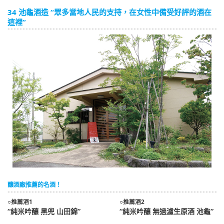
English
34 池龜酒造 “眾多當地人民的支持，在女性中備受好評的酒在
這裡”
ภาษาไทย
tiéng Viêt
Bahasa Indonesia
釀酒廠推薦的名酒！
○推薦酒1
○推薦酒2
“純米吟釀 黑兜 山田錦”
“純米吟釀 無過濾生原酒 池龜”