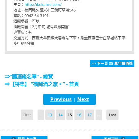
主頁：
http://ikekame.com/
地址：福岡縣久留米市三瀦町草場545
電話：0942-64-3101
酒廠參觀：可以
酒廠開窖：2月中旬 城島酒廠開窖
專賣店：有
交通方式：西鐵大牟田線大善寺站下車，乘坐西鐵巴士在草場站下車
步行約5分鐘
>> 下一頁 35 萬年龜酒造
⇒“釀酒廠名單” - 總覽
⇒【特集】 “福岡酒之旅。” - 首頁
Previous
Next
|
First
...
13
14
15
16
17
...
Last