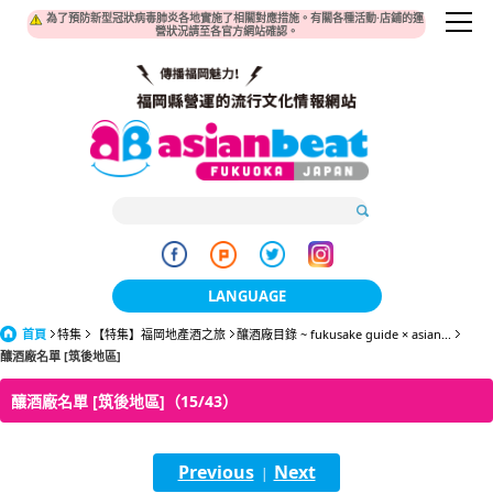
為了預防新型冠狀病毒肺炎各地實施了相關對應措施。有關各種活動·店鋪的運
營狀況請至各官方網站確認。
LANGUAGE
首頁
特集
【特集】福岡地產酒之旅
日本語
釀酒廠目錄 ~ fukusake guide × asian...
釀酒廠名單 [筑後地區]
한국어
釀酒廠名單 [筑後地區]（15/43）
簡体中文
Previous
Next
繁體中文
|