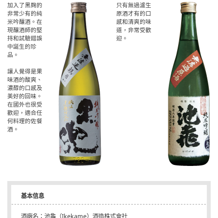
加入了黑麹的
只有無過濾生
非常少有的純
原酒才有的口
米吟釀酒。在
感和清爽的味
現釀酒師的堅
道，非常受歡
持和試驗錯誤
迎。
中誕生的珍
品。
讓人覺得是果
味酒的酸爽、
濃醇的口感及
美好的回味。
在國外也很受
歡迎，適合任
何料理的佐餐
酒。
基本信息
酒廠名：池龜（Ikekame）酒造株式會社