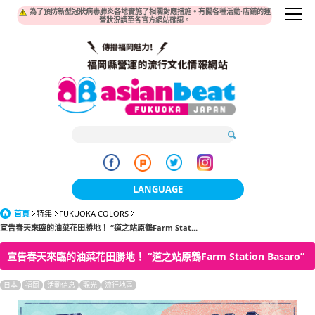
為了預防新型冠狀病毒肺炎各地實施了相關對應措施。有關各種活動·店鋪的運
營狀況請至各官方網站確認。
LANGUAGE
首頁
特集
FUKUOKA COLORS
日本語
宣告春天來臨的油菜花田勝地！ “道之站原鶴Farm Stat...
한국어
宣告春天來臨的油菜花田勝地！ “道之站原鶴Farm Station Basaro”
簡体中文
日本
福岡
活動信息
觀光
流行地區
繁體中文