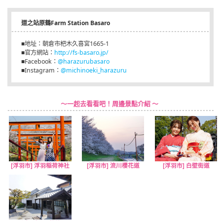
道之站原鶴Farm Station Basaro
■地址：朝倉市杷木久喜宮1665-1
■官方網站：
http://fs-basaro.jp/
■Facebook：
@harazurubasaro
■Instagram：
@michinoeki_harazuru
～一起去看看吧！周邊景點介紹 ～
[浮羽市] 浮羽稲荷神社
[浮羽市] 流川櫻花道
[浮羽市] 白壁街道