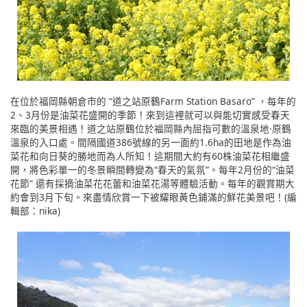
在位於福岡縣朝倉市的 “道之站原鶴Farm Station Basaro” ，每年的
2、3月份是油菜花盛開的季節！來到這裡就可以與能切實感受春天
來臨的美景相遇！道之站原鶴位於福岡縣內屈指可數的溫泉地·原鶴
溫泉的入口處。間隔國道386號線的另一面約1.6ha的田地是作為油
菜花和向日葵的勝地而為人所知！這期間大約有60株油菜花相繼盛
開，將色彩單一的冬景瞬間轉變為“春天的氣氛”。每年2月份的“油菜
花節” 還有採摘油菜花花蕾和油菜花湯等體驗活動。每年的觀賞期大
約會到3月下旬。來盡情欣賞一下被耀眼黃色鋪滿的鮮花美景吧！(編
輯部：nika)