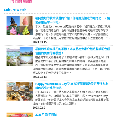
[浮羽市] 居藏館
Culture Watch
福岡當地的軟冰淇淋的介紹！作為邊走邊吃的選擇之一，請
務必來品嚐一下吧♪
本次，從過去asianbeat所取材的內容中，我們將為大家選出從黑
色，粉色再到綠色的，色彩與個性都豐富多彩的福岡當地軟冰淇
淋進行介紹。與以往略有些與眾不同的軟冰淇淋，大家都請務必
來品嚐一下吧！相信其定會在你旅途的回憶中留下濃墨重彩的一筆♪
2023.03.15
福岡即將迎來櫻花的季節。本次將為大家介紹這些被粉色所
包圍的美麗的賞櫻點！
櫻花的季節又將要來臨了！於福岡從3月的下旬到4月的上旬，四
處盛開的夾帶有淡紅色的櫻花將為人們繪出一張美麗動人的畫
卷。從擁有深厚歷史底蘊的城樓中的櫻花，再到瀰漫著神聖氛圍
感的神社中的櫻花，以及點綴著街道四處的櫻花樹…。快一起出門接
受這染上了粉色的絕景的洗禮吧！
2023.03.13
Happy Valentine's Day♡ 本次將對福岡始發的獨特＆上
鏡的巧克力進行介紹♪
在日本形成了一個在情人節給喜歡的人和給予過自己很多照顧的
人等贈送巧克力以傳遞自己心意的習慣。馬上 Valentine's Day
就要到來了❤ 於是乎本次我們將為大家介紹諸多希望大家都能認
識的，始於福岡的獨特的巧克力甜點！
2023.02.01
2023年 新年問候