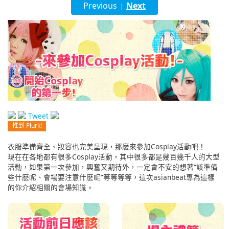
Previous
Next
|
English
ภาษาไทย
tiéng Viêt
Bahasa Indonesia
Tweet
推到 Plurk!
衣服準備齊全、妝容也完美呈現，那麽來參加Cosplay活動吧！
現在在各地都有很多Cosplay活動，其中很多都是幾百幾千人的大型
活動，如果第一次參加，興奮又期待外，一定會不安的想著“該準備
些什麽呢、會場要注意什麽呢”等等等等，這次asianbeat專為這樣
的你介紹相關的會場知識。