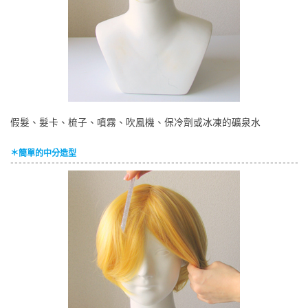
假髮、髮卡、梳子、噴霧、吹風機、保冷劑或冰凍的礦泉水
＊簡單的中分造型