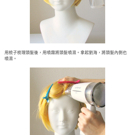
用梳子梳理頭髮後，用噴霧將頭髮噴濕。拿起劉海，將頭髮內側也
噴濕。