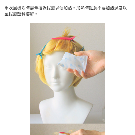
用吹風機吹時盡量接近假髮以便加熱。加熱時註意不要加熱過度以
至假髮塑料溶解。