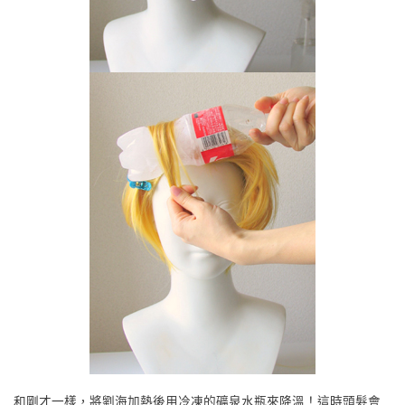
和剛才一樣，將劉海加熱後用冷凍的礦泉水瓶來降溫！這時頭髮會