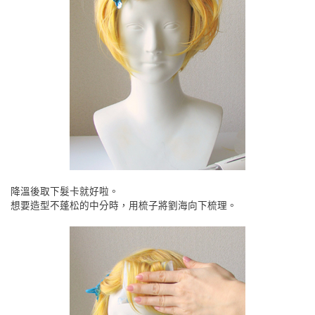
降溫後取下髮卡就好啦。
想要造型不蓬松的中分時，用梳子將劉海向下梳理。