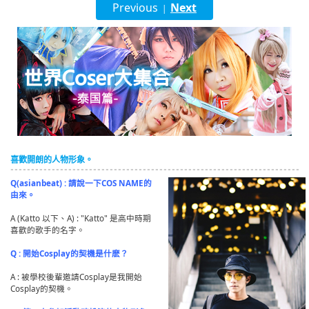
Previous
Next
|
English
ภาษาไทย
tiéng Viêt
Bahasa Indonesia
喜歡開朗的人物形象。
Q(asianbeat) : 請說一下COS NAME的
由來。
A (Katto 以下、A) : "Katto" 是高中時期
喜歡的歌手的名字。
Q : 開始Cosplay的契機是什麽？
A : 被學校後輩邀請Cosplay是我開始
Cosplay的契機。