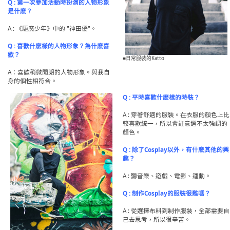
Q : 第一次參加活動時扮演的人物形象
是什麽？
A : 《驅魔少年》中的 "神田優"。
Q : 喜歡什麽樣的人物形象？為什麽喜
歡？
■日常服裝的Katto
A：喜歡稍微開朗的人物形象。與我自
身的個性相符合。
Q : 平時喜歡什麽樣的時裝？
A : 穿著舒適的服裝。在衣服的顏色上比
較喜歡統一，所以會註意選不太強調的
顏色。
Q : 除了Cosplay以外，有什麽其他的興
趣？
A : 聽音樂、遊戲、電影、運動。
Q : 制作Cosplay的服裝很難嗎？
A : 從選擇布料到制作服裝，全部需要自
己去思考，所以很辛苦。