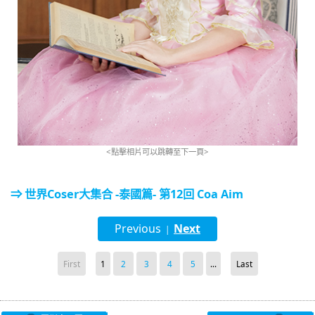
<點擊相片可以跳轉至下一頁>
⇒ 世界Coser大集合 -泰國篇- 第12回 Coa Aim
Previous
Next
|
First
1
2
3
4
5
...
Last