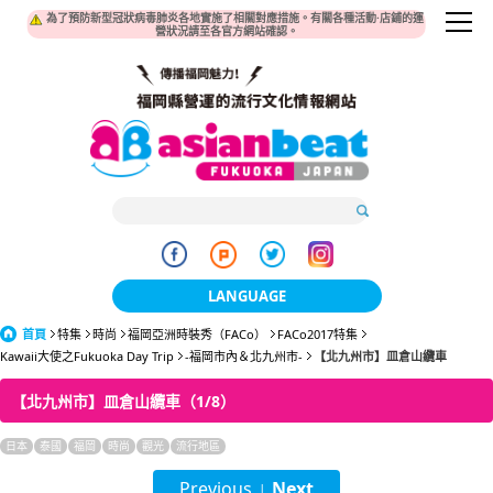
為了預防新型冠狀病毒肺炎各地實施了相關對應措施。有關各種活動·店鋪的運
營狀況請至各官方網站確認。
LANGUAGE
首頁
特集
時尚
福岡亞洲時裝秀（FACo）
日本語
FACo2017特集
Kawaii大使之Fukuoka Day Trip
-福岡市內＆北九州市-
【北九州市】皿倉山纜車
한국어
【北九州市】皿倉山纜車（1/8）
簡体中文
日本
泰國
福岡
時尚
觀光
流行地區
繁體中文
Previous
Next
|