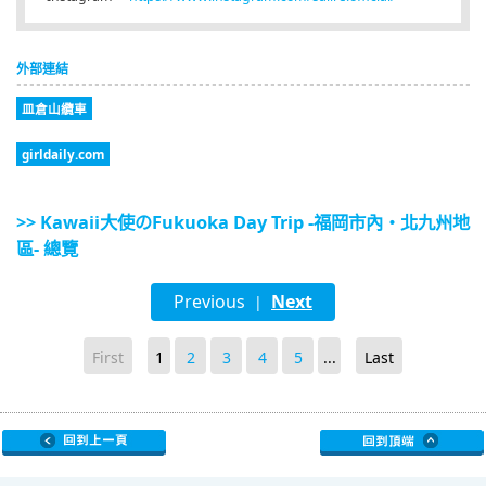
外部連結
皿倉山纜車
girldaily.com
>> Kawaii大使のFukuoka Day Trip -福岡市內・北九州地
區- 總覽
Previous
Next
|
First
1
2
3
4
5
...
Last