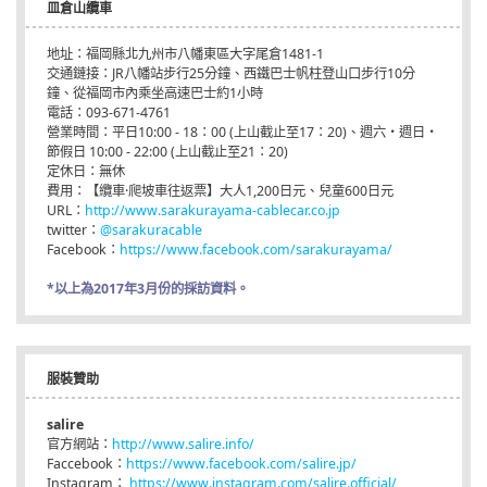
皿倉山纜車
地址：福岡縣北九州市八幡東區大字尾倉1481-1
交通鏈接：JR八幡站步行25分鐘、西鐵巴士帆柱登山口步行10分
鐘、從福岡市內乘坐高速巴士約1小時
電話：093-671-4761
營業時間：平日10:00 - 18：00 (上山截止至17：20)、週六・週日・
節假日 10:00 - 22:00 (上山截止至21：20)
定休日：無休
費用：【纜車·爬坡車往返票】大人1,200日元、兒童600日元
URL：
http://www.sarakurayama-cablecar.co.jp
twitter：
@sarakuracable
Facebook：
https://www.facebook.com/sarakurayama/
*以上為2017年3月份的採訪資料。
服裝贊助
salire
官方網站：
http://www.salire.info/
Faccebook：
https://www.facebook.com/salire.jp/
Instagram：
https://www.instagram.com/salire.official/