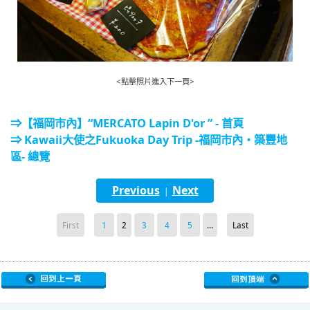
<點擊照片進入下一頁>
⇒【福岡市內】“MERCATO Lapin D'or ” - 首頁
⇒ Kawaii大使之Fukuoka Day Trip -福岡市內・築豐地
區- 總覽
Previous
Next
|
First
1
2
3
4
5
...
Last