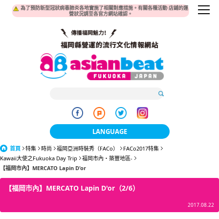
為了預防新型冠狀病毒肺炎各地實施了相關對應措施。有關各種活動·店鋪的運
營狀況請至各官方網站確認。
LANGUAGE
首頁
特集
時尚
福岡亞洲時裝秀（FACo）
日本語
FACo2017特集
Kawaii大使之Fukuoka Day Trip
福岡市內・築豐地區-
【福岡市內】MERCATO Lapin D'or
한국어
【福岡市內】MERCATO Lapin D'or（2/6）
簡体中文
2017.08.22
繁體中文