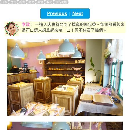
日本
台灣
福岡
時尚
美食
觀光
流行地區
English
Previous
Next
|
ภาษาไทย
李玫
： 一進入店裏就聞到了撲鼻的面包香。每個都看起來
很可口讓人想拿起來咬一口！忍不住買了幾個。
tiéng Viêt
Bahasa Indonesia