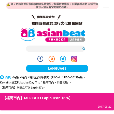
為了預防新型冠狀病毒肺炎各地實施了相關對應措施。有關各種活動·店鋪的運
營狀況請至各官方網站確認。
LANGUAGE
首頁
特集
時尚
福岡亞洲時裝秀（FACo）
日本語
FACo2017特集
Kawaii大使之Fukuoka Day Trip
福岡市內・築豐地區-
【福岡市內】MERCATO Lapin D'or
한국어
【福岡市內】MERCATO Lapin D'or（6/6）
簡体中文
2017.08.22
繁體中文