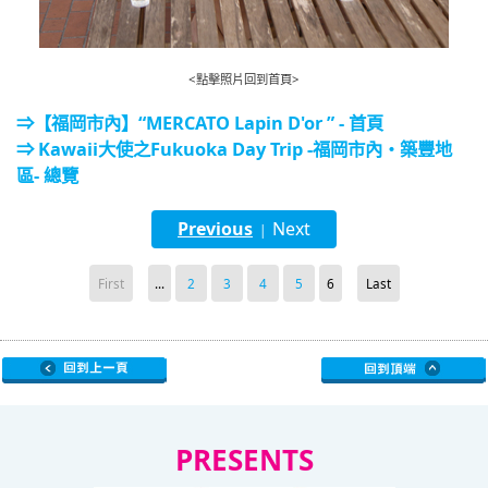
<點擊照片回到首頁>
⇒【福岡市內】“MERCATO Lapin D'or ” - 首頁
⇒ Kawaii大使之Fukuoka Day Trip -福岡市內・築豐地
區- 總覽
Previous
Next
|
First
...
2
3
4
5
6
Last
PRESENTS