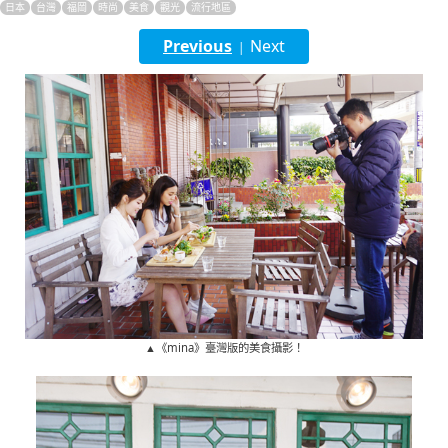
日本
台灣
福岡
時尚
美食
觀光
流行地區
English
Previous
Next
|
ภาษาไทย
tiéng Viêt
Bahasa Indonesia
▲《mina》臺灣版的美食攝影！