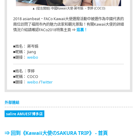
▲ (從左開始) 中國Kawaii大使·蔣岑娟 、李婷 (COCO)
2018 asianbeat・FACo Kawaii大使選撥活動中被選作為中國代表的
兩位訪問了福岡市內的魅力店家和觀光景點！有關Kawaii大使的詳細
情況介紹請確認FACo2018特集主頁 ⇒
這裏！
■姓名： 蔣岑娟
■昵稱： Jiang
■鏈接：
weibo
■姓名 ：李婷
■昵稱： COCO
■鏈接：
weibo
/
Twitter
外部連結
salire AMUEST博多店
⇒ 回到《Kawaii大使のSAKURA TRIP》 - 首頁