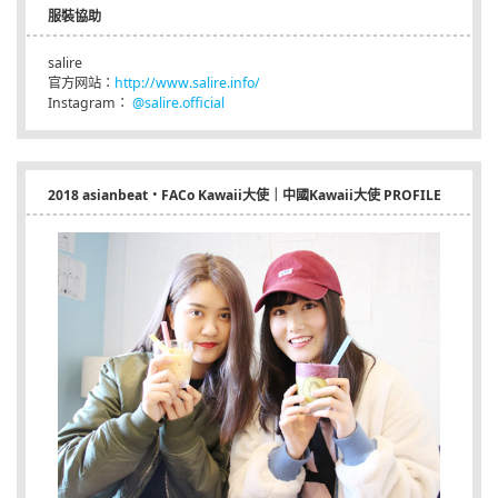
服裝協助
salire
官方网站：
http://www.salire.info/
Instagram：
@salire.official
2018 asianbeat・FACo Kawaii大使｜中國Kawaii大使 PROFILE