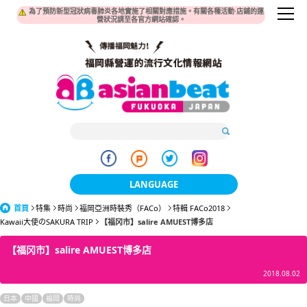
為了預防新型冠狀病毒肺炎各地實施了相關對應措施。有關各種活動·店鋪的運
營狀況請至各官方網站確認。
LANGUAGE
首頁
特集
時尚
福岡亞洲時裝秀（FACo）
日本語
特輯 FACo2018
Kawaii大使のSAKURA TRIP
【福冈市】salire AMUEST博多店
한국어
【福冈市】salire AMUEST博多店
簡体中文
2018.08.02
繁體中文
日本
中國
福岡
時尚