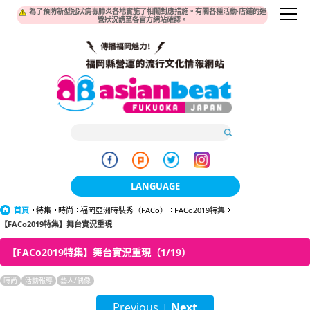
為了預防新型冠狀病毒肺炎各地實施了相關對應措施。有關各種活動·店鋪的運
營狀況請至各官方網站確認。
LANGUAGE
首頁
特集
時尚
福岡亞洲時裝秀（FACo）
日本語
FACo2019特集
【FACo2019特集】舞台實況重現
한국어
【FACo2019特集】舞台實況重現（1/19）
簡体中文
時尚
活動報導
藝人/偶像
繁體中文
Previous
Next
|