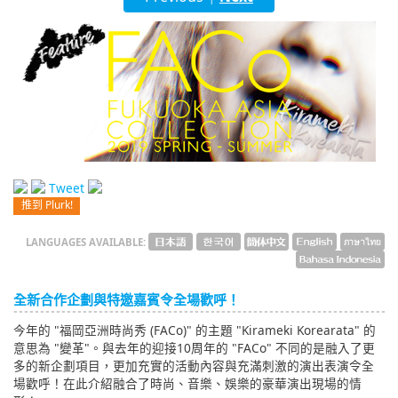
English
ภาษาไทย
tiéng Viêt
Bahasa Indonesia
Tweet
推到 Plurk!
LANGUAGES AVAILABLE:
全新合作企劃與特邀嘉賓令全場歡呼！
今年的 "福岡亞洲時尚秀 (FACo)" 的主題 "Kirameki Korearata" 的
意思為 "變革"。與去年的迎接10周年的 "FACo" 不同的是融入了更
多的新企劃項目，更加充實的活動內容與充滿刺激的演出表演令全
場歡呼！在此介紹融合了時尚、音樂、娛樂的豪華演出現場的情